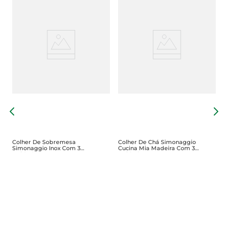
F
T
Colher De Sobremesa
Colher De Chá Simonaggio
Simonaggio Inox Com 3
Cucina Mia Madeira Com 3
Unidades
Unidades