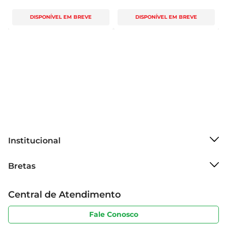
DISPONÍVEL EM BREVE
DISPONÍVEL EM BREVE
Institucional
Sobre o Bretas
Bretas
Grupo Cencosud
Trabalhe conosco
Cartão Bretas
Central de Atendimento
Sobre privacidade
Produtos Bretas
Portal do fornecedor
Código de ética
Fale Conosco
Nossas Lojas
Serviços