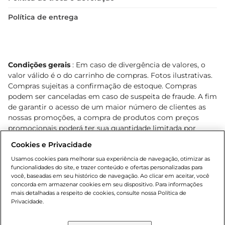
Política de entrega
Condições gerais
: Em caso de divergência de valores, o
valor válido é o do carrinho de compras. Fotos ilustrativas.
Compras sujeitas a confirmação de estoque. Compras
podem ser canceladas em caso de suspeita de fraude. A fim
de garantir o acesso de um maior número de clientes as
nossas promoções, a compra de produtos com preços
promocionais poderá ter sua quantidade limitada por
cliente. Os preços, ofertas e condições são exclusivos para
Cookies e Privacidade
o e-commerce e válidos durante o dia de hoje, podendo
sofrer alterações sem prévia notificação. Proibida a venda
Usamos cookies para melhorar sua experiência de navegação, otimizar as
funcionalidades do site, e trazer conteúdo e ofertas personalizadas para
de bebidas alcoólicas para menores de 18 anos, conforme
você, baseadas em seu histórico de navegação. Ao clicar em aceitar, você
Lei n.º 8069/90, art. 81, inciso II (Estatuto da Criança e do
concorda em armazenar cookies em seu dispositivo. Para informações
Adolescente). Preços e condições exclusivos para o
mais detalhadas a respeito de cookies, consulte nossa Política de
, podendo sofrer alterações sem aviso
Privacidade.
www.bretas.com.br
prévio. O valor mínimo para as compras on-line é de R$
80,00.