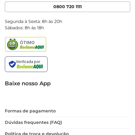
Cencosud Media
App Bretas
0800 720 1111
Clube Bretas
Blog Bretas
Segunda à Sexta: 8h às 20h
Black Friday
Sábados: 8h às 18h
Natal
Baixe nosso App
Formas de pagamento
Dúvidas frequentes (FAQ)
Política de troca e devolução