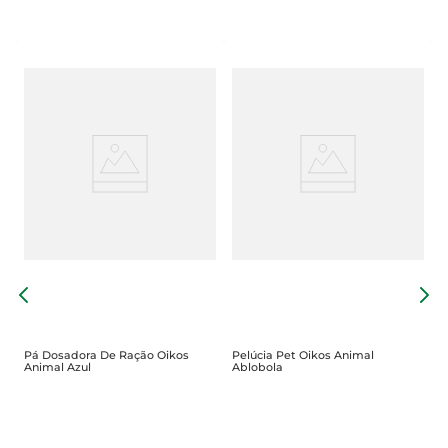
O
A
Pá Dosadora De Ração Oikos
Pelúcia Pet Oikos Animal
Animal Azul
Ablobola