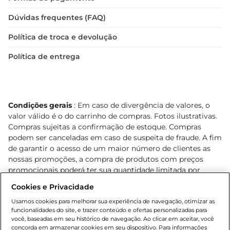
Dúvidas frequentes (FAQ)
Política de troca e devolução
Política de entrega
Condições gerais
: Em caso de divergência de valores, o
valor válido é o do carrinho de compras. Fotos ilustrativas.
Compras sujeitas a confirmação de estoque. Compras
podem ser canceladas em caso de suspeita de fraude. A fim
de garantir o acesso de um maior número de clientes as
nossas promoções, a compra de produtos com preços
promocionais poderá ter sua quantidade limitada por
cliente. Os preços, ofertas e condições são exclusivos para
Cookies e Privacidade
o e-commerce e válidos durante o dia de hoje, podendo
sofrer alterações sem prévia notificação. Proibida a venda
Usamos cookies para melhorar sua experiência de navegação, otimizar as
funcionalidades do site, e trazer conteúdo e ofertas personalizadas para
de bebidas alcoólicas para menores de 18 anos, conforme
você, baseadas em seu histórico de navegação. Ao clicar em aceitar, você
Lei n.º 8069/90, art. 81, inciso II (Estatuto da Criança e do
concorda em armazenar cookies em seu dispositivo. Para informações