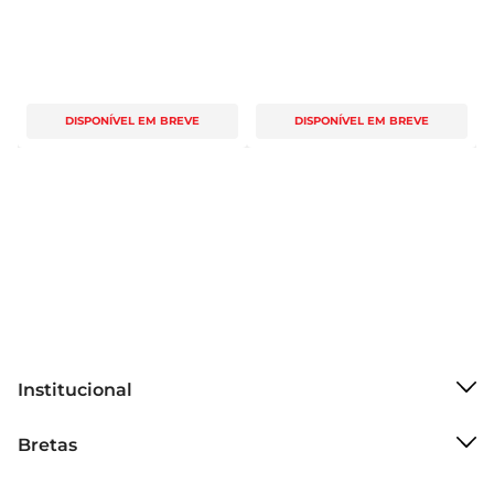
DISPONÍVEL EM BREVE
DISPONÍVEL EM BREVE
Institucional
Sobre o Bretas
Bretas
Grupo Cencosud
Trabalhe conosco
Cartão Bretas