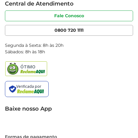
Central de Atendimento
Sobre privacidade
Produtos Bretas
Portal do fornecedor
Código de ética
Fale Conosco
Nossas Lojas
Serviços
Cencosud Media
App Bretas
0800 720 1111
Clube Bretas
Blog Bretas
Segunda à Sexta: 8h às 20h
Black Friday
Sábados: 8h às 18h
Natal
Baixe nosso App
Formas de pagamento