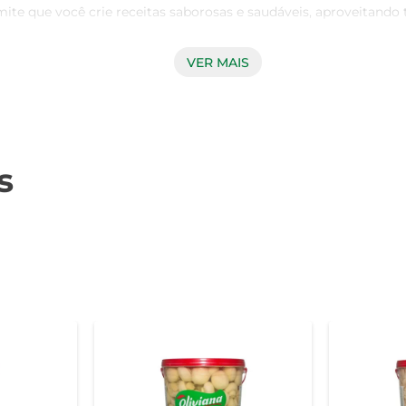
 que você crie receitas saborosas e saudáveis, aproveitando to
VER MAIS
garantindo que você receba apenas o melhor. Cada fatia é cu
lém disso, são uma fonte rica de nutrientes, como vitaminas d
dia.

s
s Campo Belo. Eles já vêm fatiados e prontos para uso, o que fac
que. Seja em um prato simples ou em uma refeição mais elabora
berto, manter refrigerado e consumir em até 3 dias.  

m valoriza a qualidade e o sabor em suas refeições. Experimen