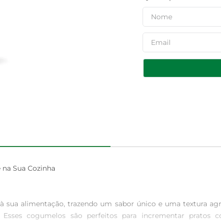
 na Sua Cozinha

 sua alimentação, trazendo um sabor único e uma textura agr
r. Esses cogumelos são perfeitos para incrementar pratos