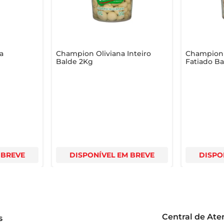
a
Champion Oliviana Inteiro
Champion 
Balde 2Kg
Fatiado B
 BREVE
DISPONÍVEL EM BREVE
DISPO
Central de At
s