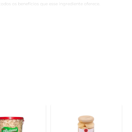
dos os benefícios que esse ingrediente oferece.

idadosamente processada para preservar seu frescor e 
o complexo B, que contribuem para o bom funcionamento 
ilita o preparo das suas refeições. Basta adicionar às 
da, esses cogumelos vão trazer um toque especial e um 
te e descubra como esse ingrediente pode transformar 