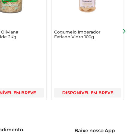
Oliviana
Cogumelo Imperador
alde 2Kg
Fatiado Vidro 100g
Y
NÍVEL EM BREVE
DISPONÍVEL EM BREVE
endimento
Baixe nosso App