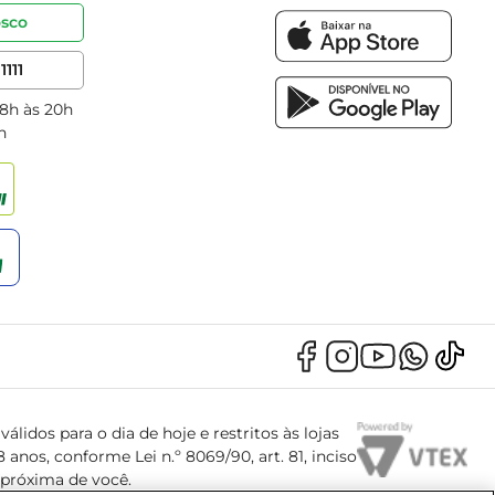
osco
1111
 8h às 20h
h
álidos para o dia de hoje e restritos às lojas
anos, conforme Lei n.º 8069/90, art. 81, inciso
s próxima de você.