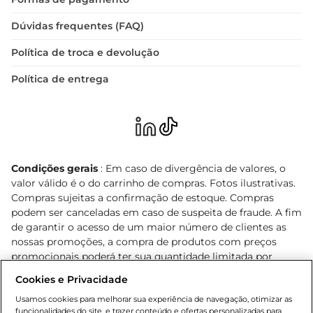
Dúvidas frequentes (FAQ)
Política de troca e devolução
Política de entrega
Condições gerais
: Em caso de divergência de valores, o
valor válido é o do carrinho de compras. Fotos ilustrativas.
Compras sujeitas a confirmação de estoque. Compras
podem ser canceladas em caso de suspeita de fraude. A fim
de garantir o acesso de um maior número de clientes as
nossas promoções, a compra de produtos com preços
promocionais poderá ter sua quantidade limitada por
cliente. Os preços, ofertas e condições são exclusivos para
Cookies e Privacidade
o e-commerce e válidos durante o dia de hoje, podendo
sofrer alterações sem prévia notificação. Proibida a venda
Usamos cookies para melhorar sua experiência de navegação, otimizar as
funcionalidades do site, e trazer conteúdo e ofertas personalizadas para