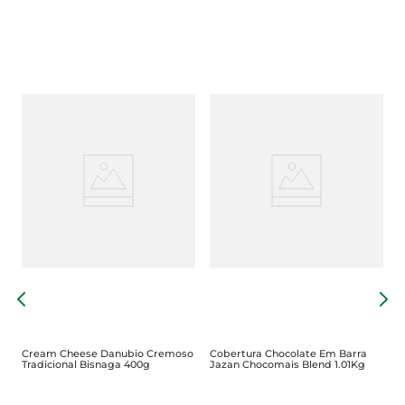
C
C
Cream Cheese Danubio Cremoso
Cobertura Chocolate Em Barra
Tradicional Bisnaga 400g
Jazan Chocomais Blend 1.01Kg