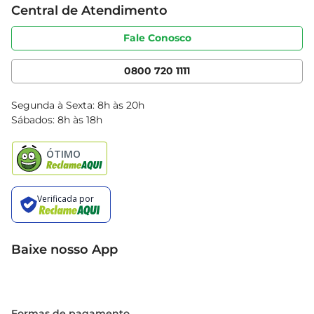
Central de Atendimento
Sobre privacidade
Produtos Bretas
Portal do fornecedor
Código de ética
Fale Conosco
Nossas Lojas
Serviços
Cencosud Media
App Bretas
0800 720 1111
Clube Bretas
Blog Bretas
Segunda à Sexta: 8h às 20h
Black Friday
Sábados: 8h às 18h
Natal
Baixe nosso App
Formas de pagamento