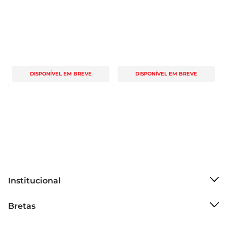
DISPONÍVEL EM BREVE
DISPONÍVEL EM BREVE
Institucional
Sobre o Bretas
Bretas
Grupo Cencosud
Trabalhe conosco
Cartão Bretas