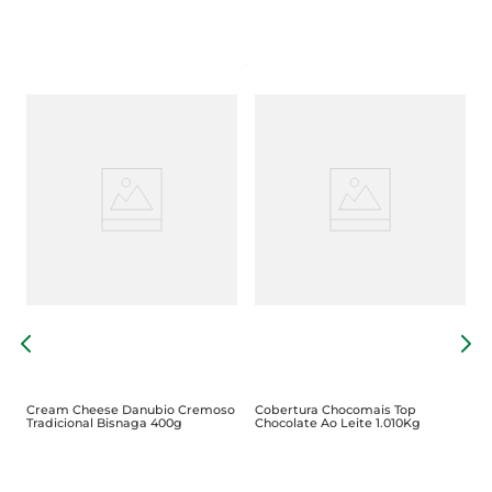
C
C
Cream Cheese Danubio Cremoso
Cobertura Chocomais Top
Tradicional Bisnaga 400g
Chocolate Ao Leite 1.010Kg