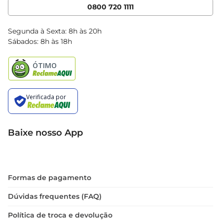
Cencosud Media
App Bretas
0800 720 1111
Clube Bretas
Blog Bretas
Segunda à Sexta: 8h às 20h
Black Friday
Sábados: 8h às 18h
Natal
Baixe nosso App
Formas de pagamento
Dúvidas frequentes (FAQ)
Política de troca e devolução