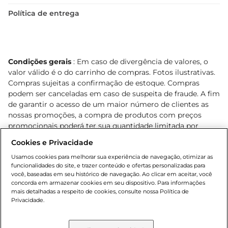
Política de entrega
Condições gerais
: Em caso de divergência de valores, o
valor válido é o do carrinho de compras. Fotos ilustrativas.
Compras sujeitas a confirmação de estoque. Compras
podem ser canceladas em caso de suspeita de fraude. A fim
de garantir o acesso de um maior número de clientes as
nossas promoções, a compra de produtos com preços
promocionais poderá ter sua quantidade limitada por
cliente. Os preços, ofertas e condições são exclusivos para
Cookies e Privacidade
o e-commerce e válidos durante o dia de hoje, podendo
sofrer alterações sem prévia notificação. Proibida a venda
Usamos cookies para melhorar sua experiência de navegação, otimizar as
funcionalidades do site, e trazer conteúdo e ofertas personalizadas para
de bebidas alcoólicas para menores de 18 anos, conforme
você, baseadas em seu histórico de navegação. Ao clicar em aceitar, você
Lei n.º 8069/90, art. 81, inciso II (Estatuto da Criança e do
concorda em armazenar cookies em seu dispositivo. Para informações
Adolescente). Preços e condições exclusivos para o
mais detalhadas a respeito de cookies, consulte nossa Política de
, podendo sofrer alterações sem aviso
Privacidade.
www.bretas.com.br
prévio. O valor mínimo para as compras on-line é de R$
80,00.