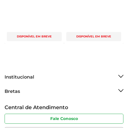
DISPONÍVEL EM BREVE
DISPONÍVEL EM BREVE
Institucional
Sobre o Bretas
Bretas
Grupo Cencosud
Trabalhe conosco
Cartão Bretas
Central de Atendimento
Sobre privacidade
Produtos Bretas
Portal do fornecedor
Código de ética
Fale Conosco
Nossas Lojas
Serviços