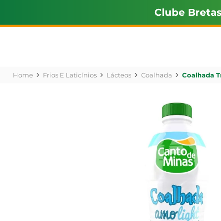
Clube Breta
Frios E Laticínios
Lácteos
Coalhada
Coalhada T