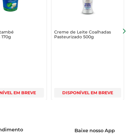
Itambé
Creme de Leite Coalhadas
C
 170g
Pasteurizado 500g
P
T
NÍVEL EM BREVE
DISPONÍVEL EM BREVE
endimento
Baixe nosso App