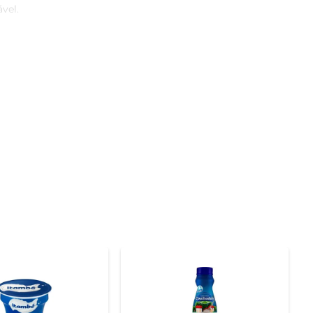
el.

 sabor é delicado e autêntico, trazendo a essência da 
mitindo que você explore diferentes combinações e crie 
testinal e o fortalecimento do sistema imunológico. A 
a excelente alternativa para quem deseja manter uma 
. Também pode ser utilizada como base para smoothies, 
spensável na sua cozinha.
