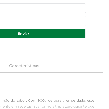
Enviar
Características
ir mão do sabor. Com 900g de pura cremosidade, este 
ento em receitas. Sua fórmula tripla zero garante que 