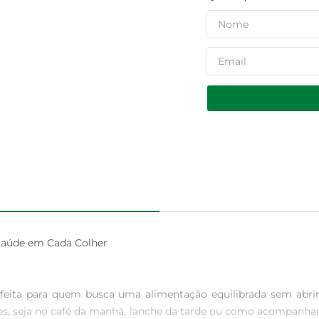
Saúde em Cada Colher

rfeita para quem busca uma alimentação equilibrada sem abr
es, seja no café da manhã, lanche da tarde ou como acompanham