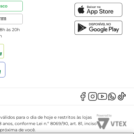
osco
1111
 8h às 20h
h
álidos para o dia de hoje e restritos às lojas
anos, conforme Lei n.º 8069/90, art. 81, inciso
s próxima de você.