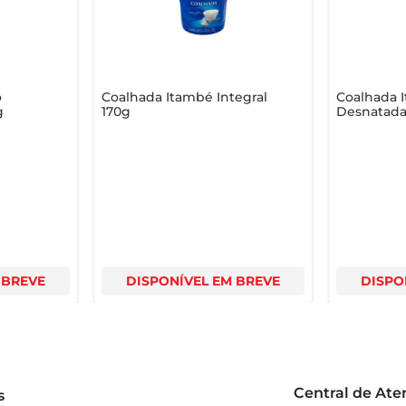
o
Coalhada Itambé Integral
Coalhada 
g
170g
Desnatada
 BREVE
DISPONÍVEL EM BREVE
DISPO
Central de At
s