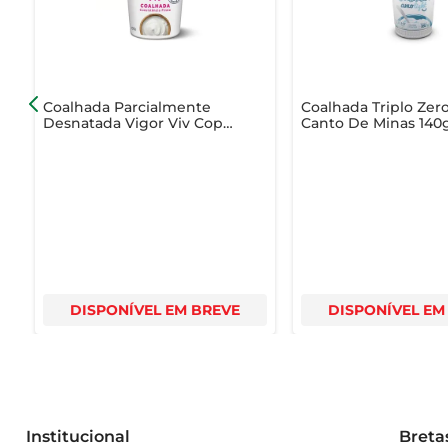
- Sem adição de açúcares, gorduras e glúten
Coalhada Parcialmente
Coalhada Triplo Zer
Desnatada Vigor Viv Copo
Canto De Minas 140
150g
DISPONÍVEL EM BREVE
DISPONÍVEL EM
Institucional
Breta