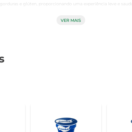
orduras e glúten, proporcionando uma experiência leve e saudáv
VER MAIS
presenta uma textura cremosa e suave, que derrete na boca. O
 que pode ser utilizada em preparações doces ou salgadas, per
s
a em proteínas e probióticos, que contribuem para a saúde in
 digestão e proporcionar uma sensação de saciedade, sendo um
utas frescas, granola ou mel para um café da manhã nutritivo
ousses e tortas. Sua versatilidade a torna um ingrediente indi