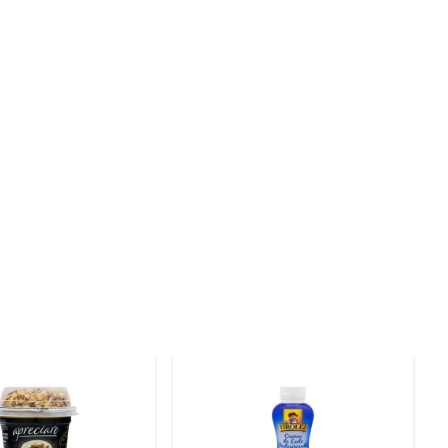
imentação equilibrada. A marca Itambé é reconhecida no 
ga o melhor do leite para a sua mesa. Essa coalhada é 
te adicioná-la a vitaminas, saladas de frutas ou como 
dientes, permitindo que você crie pratos variados e 
m sua alimentação. Experimente e descubra como esse 