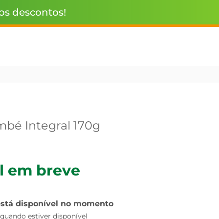
 os descontos!
mbé Integral 170g
l em breve
está disponível no momento
uando estiver disponível