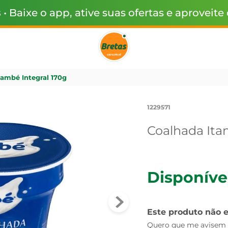
s
• Baixe o app, ative suas ofertas e aproveite
també Integral 170g
1229571
Coalhada Ita
Disponíve
Este produto não 
Quero que me avisem q