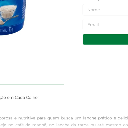
ção em Cada Colher

rosa e nutritiva para quem busca um lanche prático e delic
a, seja no café da manhã, no lanche da tarde ou até mesmo 