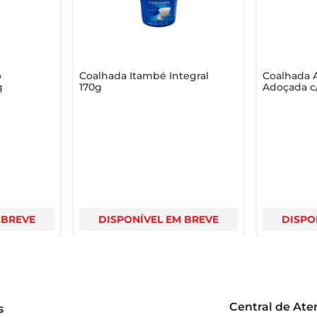
iosa!
o
Coalhada Itambé Integral
Coalhada 
g
170g
Adoçada c/
 BREVE
DISPONÍVEL EM BREVE
DISPO
Central de At
s