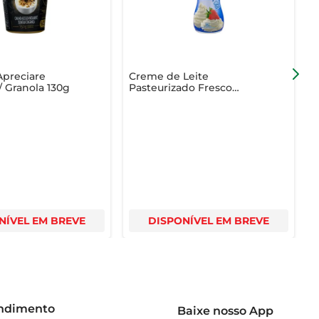
Apreciare
Creme de Leite
C
 Granola 130g
Pasteurizado Fresco
d
Tirolez 500g
NÍVEL EM BREVE
DISPONÍVEL EM BREVE
endimento
Baixe nosso App