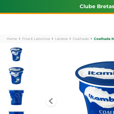
Clube Breta
Frios E Laticínios
Lácteos
Coalhada
Coalhada I