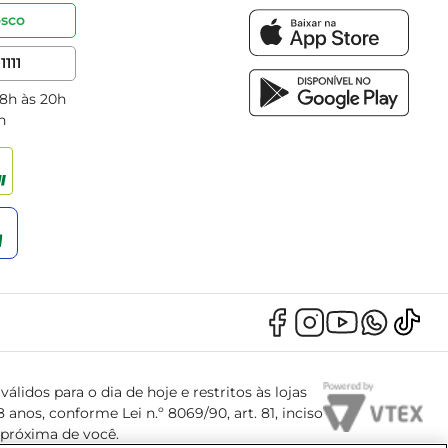
osco
1111
 8h às 20h
h
álidos para o dia de hoje e restritos às lojas
anos, conforme Lei n.º 8069/90, art. 81, inciso
s próxima de você.