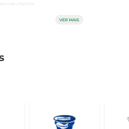
a toda a família.

VER MAIS
hada Itambé é rica em proteínas e cálcio, essenciais para uma al
e e a segurança alimentar, garantindo que cada embalagem tra
a dieta saudável e saborosa.

s
l Adoçada pode ser utilizada em diversas receitas. Experimen
sa e sabor doce combinam perfeitamente com diferentes ingre
ições com um toque especial.

estabilizantes.  

íficas.  

ática e saborosa para quem valoriza qualidade e nutrição e