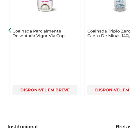
produto pode fazer parte do seu dia a dia de forma delic
Coalhada Parcialmente
Coalhada Triplo Zer
Desnatada Vigor Viv Copo
Canto De Minas 140
150g
DISPONÍVEL EM BREVE
DISPONÍVEL EM
Institucional
Breta