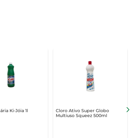
ria Ki-Jóia 1l
Cloro Ativo Super Globo
Á
Multiuso Squeez 500ml
L