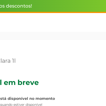
 os descontos!
ara 1l
l em breve
está disponível no momento
uando estiver disponível