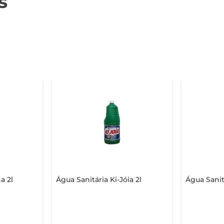
s
a 2l
Água Sanitária Ki-Jóia 2l
Água Sanitá