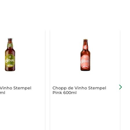
Vinho Stempel
Chopp de Vinho Stempel
0ml
Pink 600ml
H