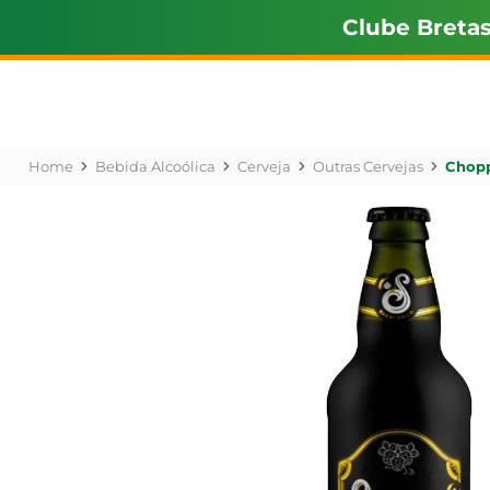
Clube Breta
Bebida Alcoólica
Cerveja
Outras Cervejas
Chopp