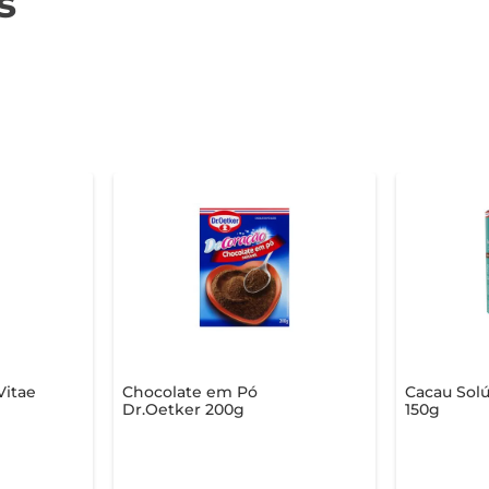
s
Vitae
Chocolate em Pó
Cacau Solú
Dr.Oetker 200g
150g