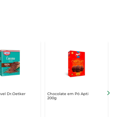
vel Dr.Oetker
Chocolate em Pó Apti
C
200g
7