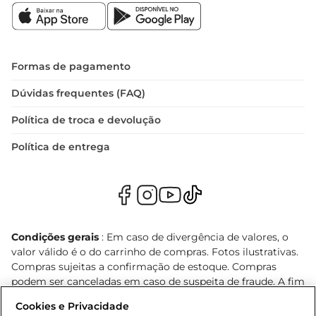
Formas de pagamento
Dúvidas frequentes (FAQ)
Política de troca e devolução
Política de entrega
Condições gerais
: Em caso de divergência de valores, o
valor válido é o do carrinho de compras. Fotos ilustrativas.
Compras sujeitas a confirmação de estoque. Compras
podem ser canceladas em caso de suspeita de fraude. A fim
de garantir o acesso de um maior número de clientes as
Cookies e Privacidade
nossas promoções, a compra de produtos com preços