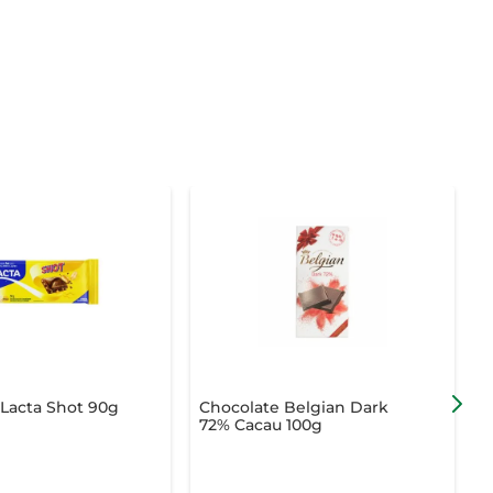
Lacta Shot 90g
Chocolate Belgian Dark
72% Cacau 100g
+