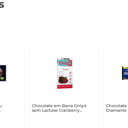
s
u
Chocolate em Barra Only4
Chocolate 
sem Lactose Cranberry
Diamante 
70% Cacau 80g
Crocante 
Família