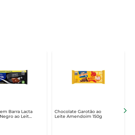
em Barra Lacta
Chocolate Garotão ao
C
Negro ao Leite
Leite Amendoim 150g
H
145g Tamanho