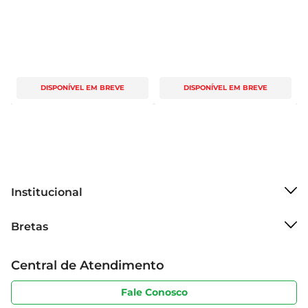
DISPONÍVEL EM BREVE
DISPONÍVEL EM BREVE
Institucional
Sobre o Bretas
Bretas
Grupo Cencosud
Trabalhe conosco
Cartão Bretas
Central de Atendimento
Sobre privacidade
Produtos Bretas
Portal do fornecedor
Código de ética
Fale Conosco
Nossas Lojas
Serviços