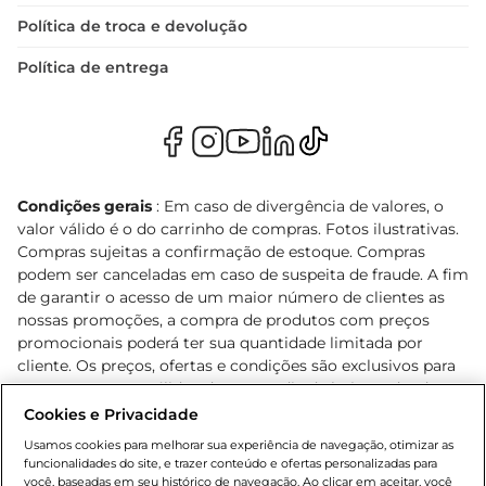
Política de troca e devolução
Política de entrega
Condições gerais
: Em caso de divergência de valores, o
valor válido é o do carrinho de compras. Fotos ilustrativas.
Compras sujeitas a confirmação de estoque. Compras
podem ser canceladas em caso de suspeita de fraude. A fim
de garantir o acesso de um maior número de clientes as
nossas promoções, a compra de produtos com preços
promocionais poderá ter sua quantidade limitada por
cliente. Os preços, ofertas e condições são exclusivos para
o e-commerce e válidos durante o dia de hoje, podendo
sofrer alterações sem prévia notificação. Proibida a venda
Cookies e Privacidade
de bebidas alcoólicas para menores de 18 anos, conforme
Usamos cookies para melhorar sua experiência de navegação, otimizar as
Lei n.º 8069/90, art. 81, inciso II (Estatuto da Criança e do
funcionalidades do site, e trazer conteúdo e ofertas personalizadas para
Adolescente). Preços e condições exclusivos para o
você, baseadas em seu histórico de navegação. Ao clicar em aceitar, você