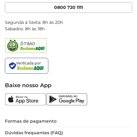
Cencosud Media
App Bretas
0800 720 1111
Clube Bretas
Blog Bretas
Segunda à Sexta: 8h às 20h
Black Friday
Sábados: 8h às 18h
Natal
Baixe nosso App
Formas de pagamento
Dúvidas frequentes (FAQ)