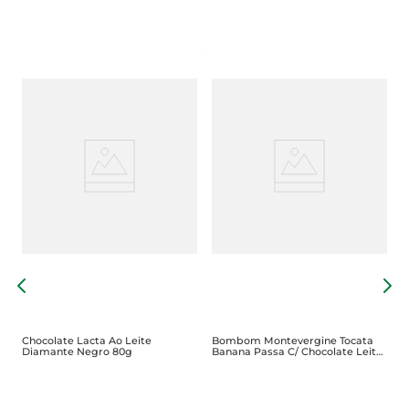
C
1
Chocolate Lacta Ao Leite
Bombom Montevergine Tocata
Diamante Negro 80g
Banana Passa C/ Chocolate Leite
80g