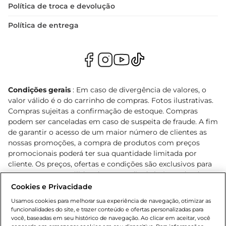
Política de troca e devolução
Política de entrega
Condições gerais
: Em caso de divergência de valores, o
valor válido é o do carrinho de compras. Fotos ilustrativas.
Compras sujeitas a confirmação de estoque. Compras
podem ser canceladas em caso de suspeita de fraude. A fim
de garantir o acesso de um maior número de clientes as
nossas promoções, a compra de produtos com preços
promocionais poderá ter sua quantidade limitada por
cliente. Os preços, ofertas e condições são exclusivos para
o e-commerce e válidos durante o dia de hoje, podendo
sofrer alterações sem prévia notificação. Proibida a venda
Cookies e Privacidade
de bebidas alcoólicas para menores de 18 anos, conforme
Usamos cookies para melhorar sua experiência de navegação, otimizar as
Lei n.º 8069/90, art. 81, inciso II (Estatuto da Criança e do
funcionalidades do site, e trazer conteúdo e ofertas personalizadas para
Adolescente). Preços e condições exclusivos para o
você, baseadas em seu histórico de navegação. Ao clicar em aceitar, você