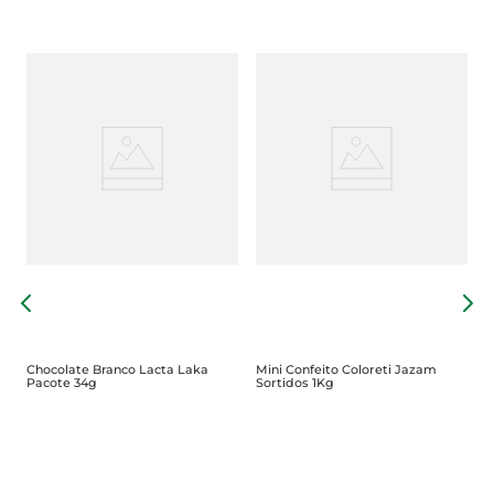
B
C
Chocolate Branco Lacta Laka
Mini Confeito Coloreti Jazam
Pacote 34g
Sortidos 1Kg