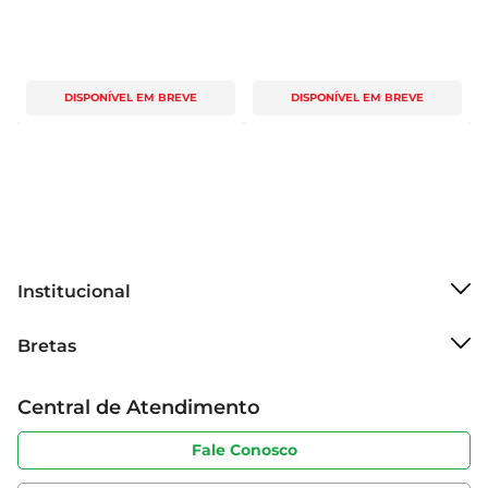
DISPONÍVEL EM BREVE
DISPONÍVEL EM BREVE
Institucional
Sobre o Bretas
Bretas
Grupo Cencosud
Trabalhe conosco
Cartão Bretas
Central de Atendimento
Sobre privacidade
Produtos Bretas
Portal do fornecedor
Código de ética
Fale Conosco
Nossas Lojas
Serviços