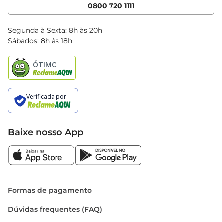
Cencosud Media
App Bretas
0800 720 1111
Clube Bretas
Blog Bretas
Segunda à Sexta: 8h às 20h
Black Friday
Sábados: 8h às 18h
Natal
Baixe nosso App
Formas de pagamento
Dúvidas frequentes (FAQ)