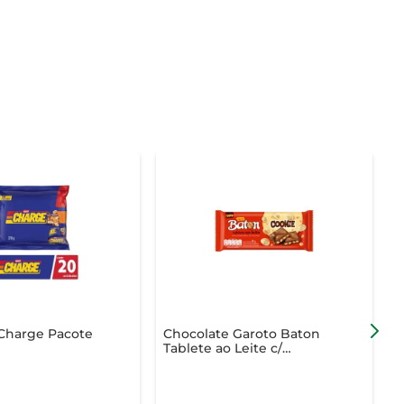
harge Pacote
Chocolate Garoto Baton
C
Tablete ao Leite c/
G
Cookies 90g