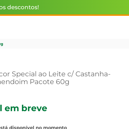
 os descontos!
0g
or Special ao Leite c/ Castanha-
mendoim Pacote 60g
l em breve
está disponível no momento