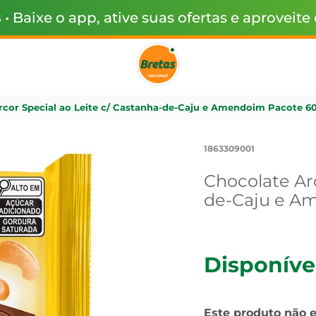
s
• Baixe o app, ative suas ofertas e aproveite
rcor Special ao Leite c/ Castanha-de-Caju e Amendoim Pacote 6
1863309001
Chocolate Arc
de-Caju e A
Disponíve
Este produto não 