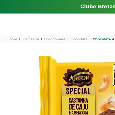
Clube Breta
Mercearia
Bomboniere
Chocolate
Chocolate A