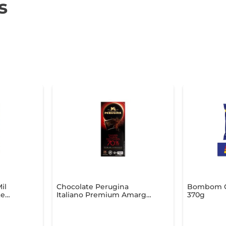
s
il
Chocolate Perugina
Bombom C
te
Italiano Premium Amargo
370g
70% Cacau 86g