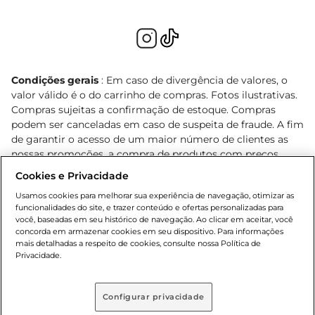
Condições gerais
: Em caso de divergência de valores, o
valor válido é o do carrinho de compras. Fotos ilustrativas.
Compras sujeitas a confirmação de estoque. Compras
podem ser canceladas em caso de suspeita de fraude. A fim
de garantir o acesso de um maior número de clientes as
nossas promoções, a compra de produtos com preços
promocionais poderá ter sua quantidade limitada por
Cookies e Privacidade
cliente. Os preços, ofertas e condições são exclusivos para
Usamos cookies para melhorar sua experiência de navegação, otimizar as
o e-commerce e válidos durante o dia de hoje, podendo
funcionalidades do site, e trazer conteúdo e ofertas personalizadas para
sofrer alterações sem prévia notificação. Proibida a venda
você, baseadas em seu histórico de navegação. Ao clicar em aceitar, você
de bebidas alcoólicas para menores de 18 anos, conforme
concorda em armazenar cookies em seu dispositivo. Para informações
Lei n.º 8069/90, art. 81, inciso II (Estatuto da Criança e do
mais detalhadas a respeito de cookies, consulte nossa Política de
Privacidade.
Adolescente). Preços e condições exclusivos para o
, podendo sofrer alterações sem aviso
www.bretas.com.br
prévio. O valor mínimo para as compras on-line é de R$
Configurar privacidade
80,00.