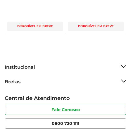
DISPONÍVEL EM BREVE
DISPONÍVEL EM BREVE
Institucional
Sobre o Bretas
Bretas
Grupo Cencosud
Trabalhe conosco
Cartão Bretas
Central de Atendimento
Sobre privacidade
Produtos Bretas
Portal do fornecedor
Código de ética
Fale Conosco
Nossas Lojas
Serviços
Cencosud Media
App Bretas
0800 720 1111
Clube Bretas