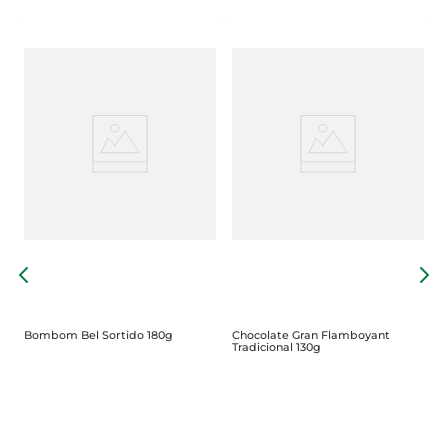
B
C
Bombom Bel Sortido 180g
Chocolate Gran Flamboyant
Tradicional 130g