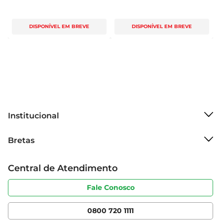
DISPONÍVEL EM BREVE
DISPONÍVEL EM BREVE
Institucional
Sobre o Bretas
Bretas
Grupo Cencosud
Trabalhe conosco
Cartão Bretas
Central de Atendimento
Sobre privacidade
Produtos Bretas
Portal do fornecedor
Código de ética
Fale Conosco
Nossas Lojas
Serviços
Cencosud Media
App Bretas
0800 720 1111
Clube Bretas