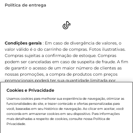
Política de entrega
Condições gerais
: Em caso de divergência de valores, o
valor válido é o do carrinho de compras. Fotos ilustrativas.
Compras sujeitas a confirmação de estoque. Compras
podem ser canceladas em caso de suspeita de fraude. A fim
de garantir o acesso de um maior número de clientes as
nossas promoções, a compra de produtos com preços
promocionais poderá ter sua quantidade limitada por
cliente. Os preços, ofertas e condições são exclusivos para
Cookies e Privacidade
o e-commerce e válidos durante o dia de hoje, podendo
sofrer alterações sem prévia notificação. Proibida a venda
Usamos cookies para melhorar sua experiência de navegação, otimizar as
funcionalidades do site, e trazer conteúdo e ofertas personalizadas para
de bebidas alcoólicas para menores de 18 anos, conforme
você, baseadas em seu histórico de navegação. Ao clicar em aceitar, você
Lei n.º 8069/90, art. 81, inciso II (Estatuto da Criança e do
concorda em armazenar cookies em seu dispositivo. Para informações
Adolescente). Preços e condições exclusivos para o
mais detalhadas a respeito de cookies, consulte nossa Política de
, podendo sofrer alterações sem aviso
Privacidade.
www.bretas.com.br
prévio. O valor mínimo para as compras on-line é de R$