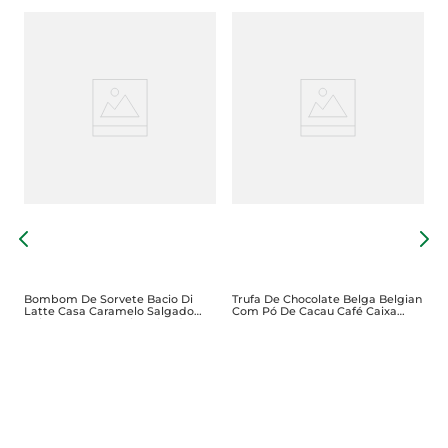
e
C
P
Bombom De Sorvete Bacio Di
Trufa De Chocolate Belga Belgian
Latte Casa Caramelo Salgado
Com Pó De Cacau Café Caixa
Cobertura Caramelo Salgado
150g
Pote 144g