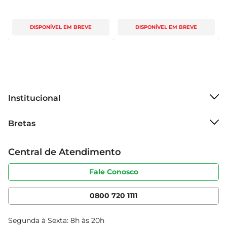
DISPONÍVEL EM BREVE
DISPONÍVEL EM BREVE
Institucional
Sobre o Bretas
Bretas
Grupo Cencosud
Trabalhe conosco
Cartão Bretas
Central de Atendimento
Sobre privacidade
Produtos Bretas
Portal do fornecedor
Código de ética
Fale Conosco
Nossas Lojas
Serviços
Cencosud Media
App Bretas
0800 720 1111
Clube Bretas
Blog Bretas
Segunda à Sexta: 8h às 20h