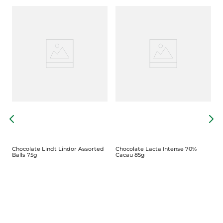
C
1
Chocolate Lindt Lindor Assorted
Chocolate Lacta Intense 70%
Balls 75g
Cacau 85g