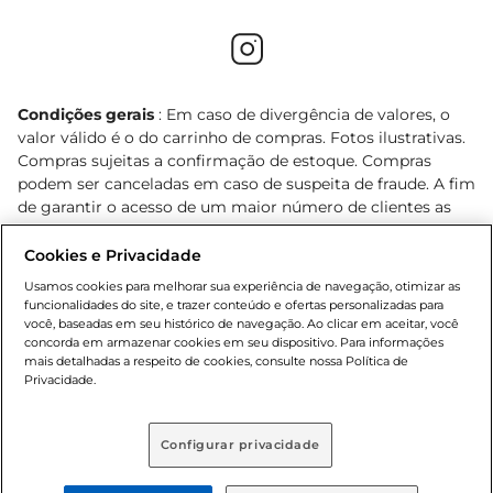
Condições gerais
: Em caso de divergência de valores, o
valor válido é o do carrinho de compras. Fotos ilustrativas.
Compras sujeitas a confirmação de estoque. Compras
podem ser canceladas em caso de suspeita de fraude. A fim
de garantir o acesso de um maior número de clientes as
nossas promoções, a compra de produtos com preços
promocionais poderá ter sua quantidade limitada por
Cookies e Privacidade
cliente. Os preços, ofertas e condições são exclusivos para
Usamos cookies para melhorar sua experiência de navegação, otimizar as
o e-commerce e válidos durante o dia de hoje, podendo
funcionalidades do site, e trazer conteúdo e ofertas personalizadas para
sofrer alterações sem prévia notificação. Proibida a venda
você, baseadas em seu histórico de navegação. Ao clicar em aceitar, você
concorda em armazenar cookies em seu dispositivo. Para informações
de bebidas alcoólicas para menores de 18 anos, conforme
mais detalhadas a respeito de cookies, consulte nossa Política de
Lei n.º 8069/90, art. 81, inciso II (Estatuto da Criança e do
Privacidade.
Adolescente). Preços e condições exclusivos para o
, podendo sofrer alterações sem aviso
www.bretas.com.br
prévio. O valor mínimo para as compras on-line é de R$
Configurar privacidade
80,00.