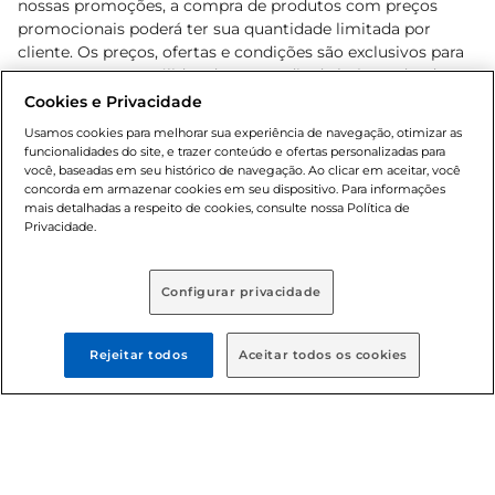
nossas promoções, a compra de produtos com preços
promocionais poderá ter sua quantidade limitada por
cliente. Os preços, ofertas e condições são exclusivos para
o e-commerce e válidos durante o dia de hoje, podendo
sofrer alterações sem prévia notificação. Proibida a venda
Cookies e Privacidade
de bebidas alcoólicas para menores de 18 anos, conforme
Usamos cookies para melhorar sua experiência de navegação, otimizar as
Lei n.º 8069/90, art. 81, inciso II (Estatuto da Criança e do
funcionalidades do site, e trazer conteúdo e ofertas personalizadas para
Adolescente). Preços e condições exclusivos para o
você, baseadas em seu histórico de navegação. Ao clicar em aceitar, você
concorda em armazenar cookies em seu dispositivo. Para informações
, podendo sofrer alterações sem aviso
www.bretas.com.br
mais detalhadas a respeito de cookies, consulte nossa Política de
prévio. O valor mínimo para as compras on-line é de R$
Privacidade.
80,00.
Configurar privacidade
© 2025 Copyright. Todos os direitos
reservados Bretas.
Rejeitar todos
Aceitar todos os cookies
Cencosud Brasil Comercial SA.CNPJ sob n°
39.346.861/0350-38 . Sediada na Av. das Nações Unidas,
12.995, 21º andar, CEP: 04.578-000, Bairro Brooklin Paulista,