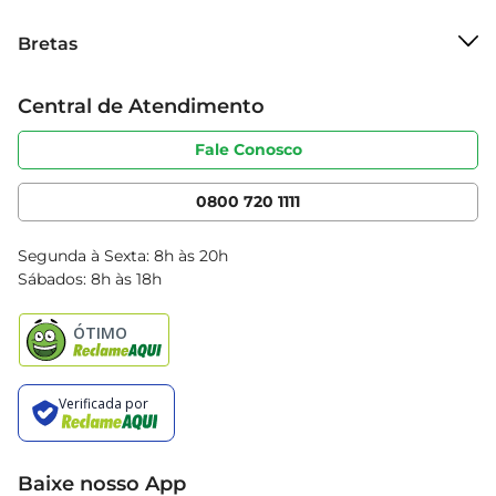
preparados.
Sobre o Bretas
Bretas
Grupo Cencosud
Trabalhe conosco
Cartão Bretas
Central de Atendimento
Sobre privacidade
Produtos Bretas
Portal do fornecedor
Código de ética
Fale Conosco
Nossas Lojas
Serviços
Cencosud Media
App Bretas
0800 720 1111
Clube Bretas
Blog Bretas
Segunda à Sexta: 8h às 20h
Black Friday
Sábados: 8h às 18h
Natal
Baixe nosso App