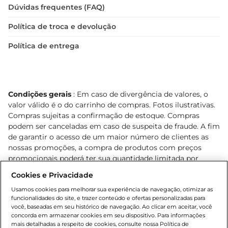
Dúvidas frequentes (FAQ)
Política de troca e devolução
Política de entrega
Condições gerais
: Em caso de divergência de valores, o
valor válido é o do carrinho de compras. Fotos ilustrativas.
Compras sujeitas a confirmação de estoque. Compras
podem ser canceladas em caso de suspeita de fraude. A fim
de garantir o acesso de um maior número de clientes as
nossas promoções, a compra de produtos com preços
promocionais poderá ter sua quantidade limitada por
cliente. Os preços, ofertas e condições são exclusivos para
Cookies e Privacidade
o e-commerce e válidos durante o dia de hoje, podendo
sofrer alterações sem prévia notificação. Proibida a venda
Usamos cookies para melhorar sua experiência de navegação, otimizar as
funcionalidades do site, e trazer conteúdo e ofertas personalizadas para
de bebidas alcoólicas para menores de 18 anos, conforme
você, baseadas em seu histórico de navegação. Ao clicar em aceitar, você
Lei n.º 8069/90, art. 81, inciso II (Estatuto da Criança e do
concorda em armazenar cookies em seu dispositivo. Para informações
Adolescente). Preços e condições exclusivos para o
mais detalhadas a respeito de cookies, consulte nossa Política de