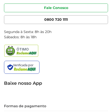
Portal do fornecedor
Código de ética
Fale Conosco
Nossas Lojas
Serviços
Cencosud Media
App Bretas
0800 720 1111
Clube Bretas
Blog Bretas
Segunda à Sexta: 8h às 20h
Black Friday
Sábados: 8h às 18h
Natal
Baixe nosso App
Formas de pagamento