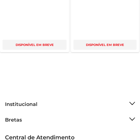
DISPONÍVEL EM BREVE
DISPONÍVEL EM BREVE
Institucional
Sobre o Bretas
Bretas
Grupo Cencosud
Trabalhe conosco
Cartão Bretas
Central de Atendimento
Sobre privacidade
Produtos Bretas