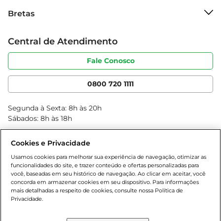
Sobre o Bretas
Especificações Técnicas  

Bretas
Grupo Cencosud
- Capacidade: 800ml  

Trabalhe conosco
- Material: Vidro resistente  

Cartão Bretas
Central de Atendimento
Sobre privacidade
- Dimensões: 20 cm de altura, 15 cm de largura  

Produtos Bretas
Portal do fornecedor
- Peso: 600g  

Código de ética
Fale Conosco
Nossas Lojas
Serviços
Cencosud Media
Com a chaleira Krea de vidro OI24, você traz para 
App Bretas
0800 720 1111
sua casa um produto que combina beleza e 
Clube Bretas
funcionalidade, ideal para quem aprecia 
Blog Bretas
Segunda à Sexta: 8h às 20h
momentos de qualidade com uma boa bebida 
Black Friday
Sábados: 8h às 18h
quente.
Natal
Cookies e Privacidade
Usamos cookies para melhorar sua experiência de navegação, otimizar as
funcionalidades do site, e trazer conteúdo e ofertas personalizadas para
você, baseadas em seu histórico de navegação. Ao clicar em aceitar, você
concorda em armazenar cookies em seu dispositivo. Para informações
mais detalhadas a respeito de cookies, consulte nossa Política de
Privacidade.
Baixe nosso App