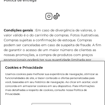
Política de entrega
Condições gerais
: Em caso de divergência de valores, o
valor válido é o do carrinho de compras. Fotos ilustrativas.
Compras sujeitas a confirmação de estoque. Compras
podem ser canceladas em caso de suspeita de fraude. A fim
de garantir o acesso de um maior número de clientes as
nossas promoções, a compra de produtos com preços
promocionais poderá ter sua quantidade limitada por
cliente. Os preços, ofertas e condições são exclusivos para
Cookies e Privacidade
o e-commerce e válidos durante o dia de hoje, podendo
sofrer alterações sem prévia notificação. Proibida a venda
Usamos cookies para melhorar sua experiência de navegação, otimizar as
funcionalidades do site, e trazer conteúdo e ofertas personalizadas para
de bebidas alcoólicas para menores de 18 anos, conforme
você, baseadas em seu histórico de navegação. Ao clicar em aceitar, você
Lei n.º 8069/90, art. 81, inciso II (Estatuto da Criança e do
concorda em armazenar cookies em seu dispositivo. Para informações
Adolescente). Preços e condições exclusivos para o
mais detalhadas a respeito de cookies, consulte nossa Política de
, podendo sofrer alterações sem aviso
Privacidade.
www.bretas.com.br
prévio. O valor mínimo para as compras on-line é de R$
80,00.