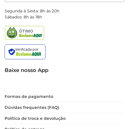
Clube Bretas
Blog Bretas
Segunda à Sexta: 8h às 20h
Black Friday
Sábados: 8h às 18h
Natal
Baixe nosso App
Formas de pagamento
Dúvidas frequentes (FAQ)
Política de troca e devolução