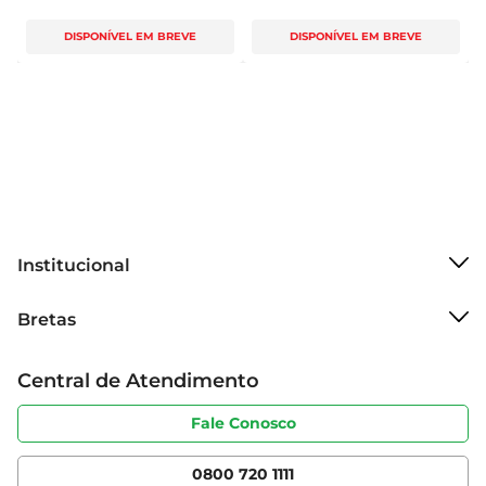
DISPONÍVEL EM BREVE
DISPONÍVEL EM BREVE
Institucional
Sobre o Bretas
Bretas
Grupo Cencosud
Trabalhe conosco
Cartão Bretas
Central de Atendimento
Sobre privacidade
Produtos Bretas
Portal do fornecedor
Código de ética
Fale Conosco
Nossas Lojas
Serviços
Cencosud Media
App Bretas
0800 720 1111