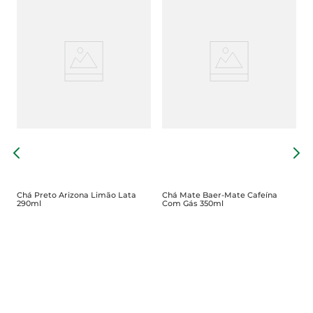
C
C
Chá Preto Arizona Limão Lata
Chá Mate Baer-Mate Cafeína
290ml
Com Gás 350ml