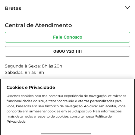
Sobre o Bretas
Bretas
Grupo Cencosud
Aprecie um momento especial com o Chá Preto 
Trabalhe conosco
Ahmad Darjeeling e descubra um novo nível de 
Cartão Bretas
Central de Atendimento
Sobre privacidade
satisfação em cada gole.
Produtos Bretas
Portal do fornecedor
Código de ética
Fale Conosco
Nossas Lojas
Serviços
Cencosud Media
App Bretas
0800 720 1111
Clube Bretas
Blog Bretas
Segunda à Sexta: 8h às 20h
Black Friday
Sábados: 8h às 18h
Natal
Cookies e Privacidade
Usamos cookies para melhorar sua experiência de navegação, otimizar as
funcionalidades do site, e trazer conteúdo e ofertas personalizadas para
você, baseadas em seu histórico de navegação. Ao clicar em aceitar, você
concorda em armazenar cookies em seu dispositivo. Para informações
mais detalhadas a respeito de cookies, consulte nossa Política de
Privacidade.
Baixe nosso App