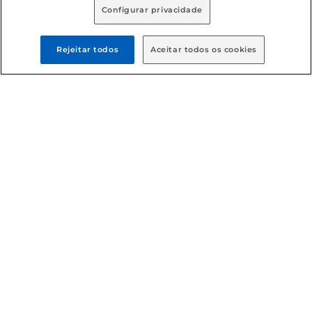
Configurar privacidade
Rejeitar todos
Aceitar todos os cookies
Formas de pagamento
Dúvidas frequentes (FAQ)
Política de troca e devolução
Política de entrega
Condições gerais
: Em caso de divergência de valores, o
valor válido é o do carrinho de compras. Fotos ilustrativas.
Compras sujeitas a confirmação de estoque. Compras
podem ser canceladas em caso de suspeita de fraude. A fim
de garantir o acesso de um maior número de clientes as
nossas promoções, a compra de produtos com preços