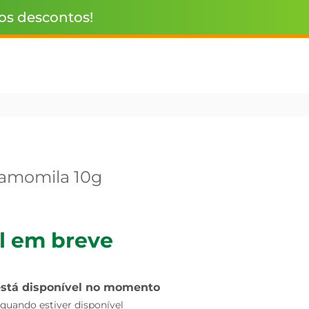
 os descontos!
Camomila 10g
l em breve
está disponível no momento
uando estiver disponível