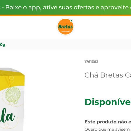
s
• Baixe o app, ative suas ofertas e aproveite
10g
1761362
Chá Bretas 
Disponíve
Este produto não 
Quero que me avisem q