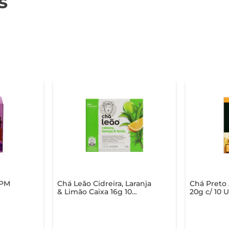
s
TPM
Chá Leão Cidreira, Laranja
Chá Preto
& Limão Caixa 16g 10
20g c/ 10 
Unidades