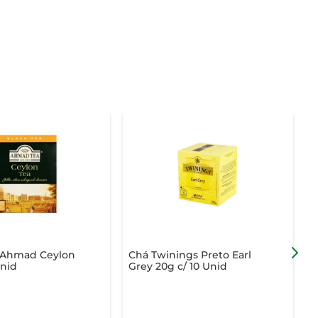
 Ahmad Ceylon
Chá Twinings Preto Earl
E
Unid
Grey 20g c/ 10 Unid