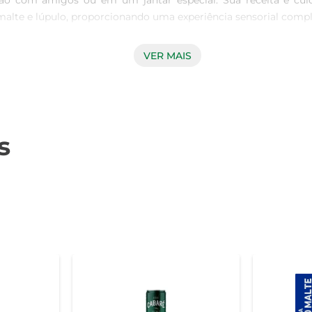
o com amigos ou em um jantar especial. Sua receita é cui
lte e lúpulo, proporcionando uma experiência sensorial comple
VER MAIS
or e dulçor, com um corpo leve que facilita o consumo. A There
notará um final suave e refrescante, tornando cada gole uma verd
g Gold, recomenda-se servi-la bem gelada, entre 4°C e 6°C. E
s
m petiscos como queijos, embutidos ou até mesmo pratos mai
qualidade em suas produções. Cada lote é cuidadosamente monit
mor pela cervejaria, a Lag Gold é uma escolha que representa o me