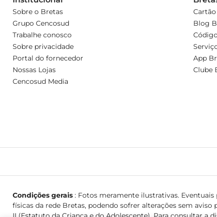
Sobre o Bretas
Cartão
Grupo Cencosud
Blog B
Trabalhe conosco
Código
Sobre privacidade
Serviç
Portal do fornecedor
App Br
Nossas Lojas
Clube 
Cencosud Media
Condições gerais
: Fotos meramente ilustrativas. Eventuais p
físicas da rede Bretas, podendo sofrer alterações sem aviso p
II (Estatuto da Criança e do Adolescente). Para consultar a d