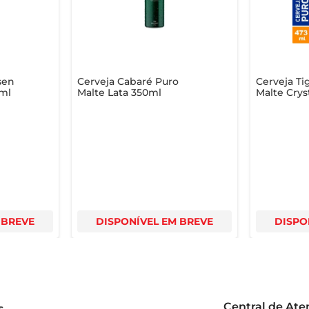
sen
Cerveja Cabaré Puro
Cerveja Ti
0ml
Malte Lata 350ml
Malte Crys
 BREVE
DISPONÍVEL EM BREVE
DISPO
Central de At
s