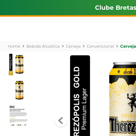
Clube Breta
Bebida Alcoólica
Cerveja
Convencional
Cerveja