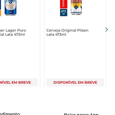
ger Lager Puro
Cerveja Original Pilsen
C
tal Lata 473ml
Lata 473ml
NÍVEL EM BREVE
DISPONÍVEL EM BREVE
endimento
Baixe nosso App