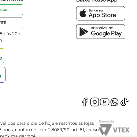
osco
1111
 8h às 20h
h
álidos para o dia de hoje e restritos às lojas
anos, conforme Lei n.º 8069/90, art. 81, inciso
s próxima de você.