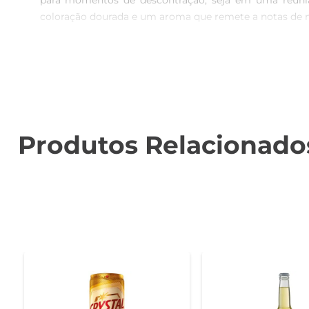
para momentos de descontração, seja em uma reuniã
coloração dourada e um aroma que remete a notas de ma
Características da Cerveja  

Esta lager se destaca pelo seu equilíbrio entre amarg
que realça ainda mais seu frescor. Ao degustá-la, você 
Recomendações de Uso  

Para aproveitar ao máximo a Cerveja Therezópolis La
Produtos Relacionado
proporciona uma sensação refrescante. Acompanhe co
uma harmonização perfeita.

Compromisso com a Qualidade  

A Therezópolis é uma marca que preza pela tradição e 
padrões de excelência. Com uma história que reflete o a