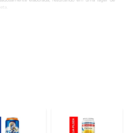
dadosamente elaborada, resultando em uma lager de 
ta.

zópolis Lag Gold apresenta uma carbonatação adequada, 
adeira celebração do sabor.

ssa temperatura ideal realça suas características e 
s elaborados, como massas e carnes grelhadas, para 
orado para garantir que a cerveja mantenha seus altos 
lhor da cultura cervejeira brasileira.