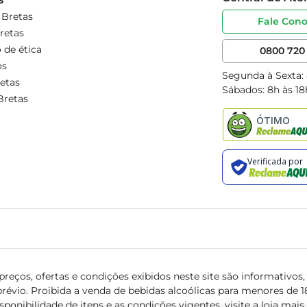
 Bretas
Fale Con
retas
 de ética
0800 720 
os
Segunda à Sexta:
etas
Sábados: 8h às 18
Bretas
reços, ofertas e condições exibidos neste site são informativos, v
révio. Proibida a venda de bebidas alcoólicas para menores de 18 
isponibilidade de itens e as condições vigentes, visite a loja mai