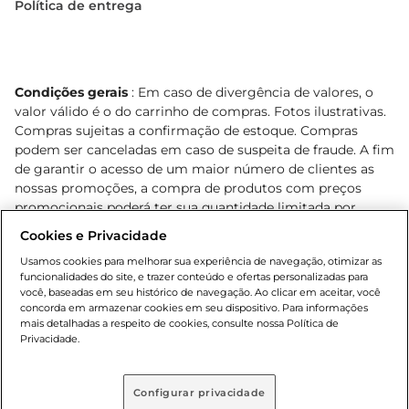
Política de entrega
Condições gerais
: Em caso de divergência de valores, o
valor válido é o do carrinho de compras. Fotos ilustrativas.
Compras sujeitas a confirmação de estoque. Compras
podem ser canceladas em caso de suspeita de fraude. A fim
de garantir o acesso de um maior número de clientes as
nossas promoções, a compra de produtos com preços
promocionais poderá ter sua quantidade limitada por
cliente. Os preços, ofertas e condições são exclusivos para
Cookies e Privacidade
o e-commerce e válidos durante o dia de hoje, podendo
Usamos cookies para melhorar sua experiência de navegação, otimizar as
sofrer alterações sem prévia notificação. Proibida a venda
funcionalidades do site, e trazer conteúdo e ofertas personalizadas para
de bebidas alcoólicas para menores de 18 anos, conforme
você, baseadas em seu histórico de navegação. Ao clicar em aceitar, você
Lei n.º 8069/90, art. 81, inciso II (Estatuto da Criança e do
concorda em armazenar cookies em seu dispositivo. Para informações
Adolescente). Preços e condições exclusivos para o
mais detalhadas a respeito de cookies, consulte nossa Política de
Privacidade.
, podendo sofrer alterações sem aviso
www.bretas.com.br
prévio. O valor mínimo para as compras on-line é de R$
80,00.
Configurar privacidade