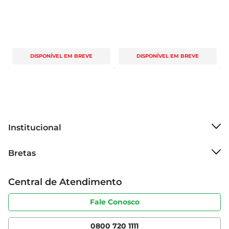
DISPONÍVEL EM BREVE
DISPONÍVEL EM BREVE
Institucional
Sobre o Bretas
Bretas
Grupo Cencosud
Trabalhe conosco
Cartão Bretas
Central de Atendimento
Sobre privacidade
Produtos Bretas
Portal do fornecedor
Código de ética
Fale Conosco
Nossas Lojas
Serviços
Cencosud Media
App Bretas
0800 720 1111