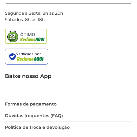
Clube Bretas
Blog Bretas
Segunda à Sexta: 8h às 20h
Black Friday
Sábados: 8h às 18h
Natal
Baixe nosso App
Formas de pagamento
Dúvidas frequentes (FAQ)
Política de troca e devolução