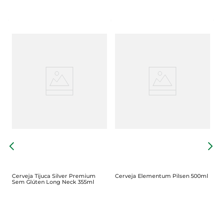
C
E
Cerveja Tijuca Silver Premium
Cerveja Elementum Pilsen 500ml
Sem Glúten Long Neck 355ml