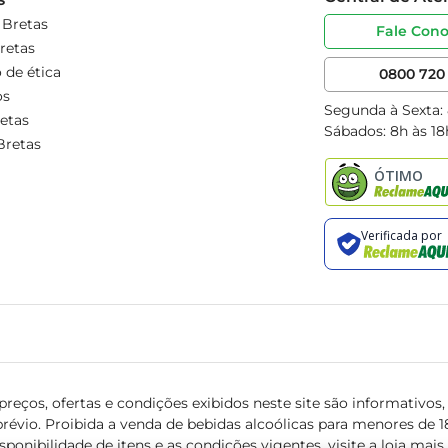
 Bretas
Fale Con
retas
 de ética
0800 720 
os
Segunda à Sexta:
etas
Sábados: 8h às 18
Bretas
reços, ofertas e condições exibidos neste site são informativos, v
révio. Proibida a venda de bebidas alcoólicas para menores de 18 
isponibilidade de itens e as condições vigentes, visite a loja mai