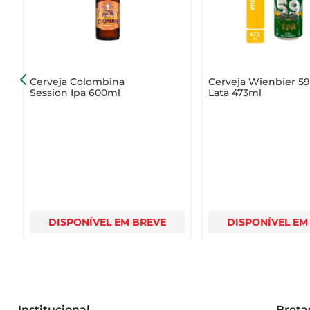
A Cerveja Michelob Ultra Super Light é mais do que u
equilibrada.
Cerveja Colombina
Cerveja Wienbier 59
Session Ipa 600ml
Lata 473ml
DISPONÍVEL EM BREVE
DISPONÍVEL EM
Institucional
Breta