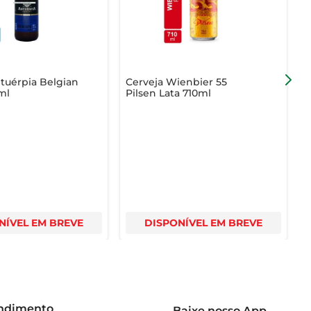
a, ideal para quem deseja aproveitar a vida de forma 
tuérpia Belgian
Cerveja Wienbier 55
C
ml
Pilsen Lata 710ml
A
NÍVEL EM BREVE
DISPONÍVEL EM BREVE
endimento
Baixe nosso App