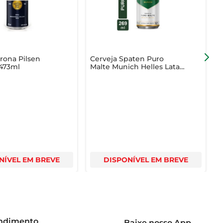
rona Pilsen
Cerveja Spaten Puro
C
 473ml
Malte Munich Helles Lata
L
269ml
NÍVEL EM BREVE
DISPONÍVEL EM BREVE
endimento
Baixe nosso App