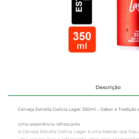
Descrição
Cerveja Estrella Galicia Lager 350ml – Sabor e Tradição
Uma experiência refrescante

A Cerveja Estrella Galicia Lager é uma bebida que traz