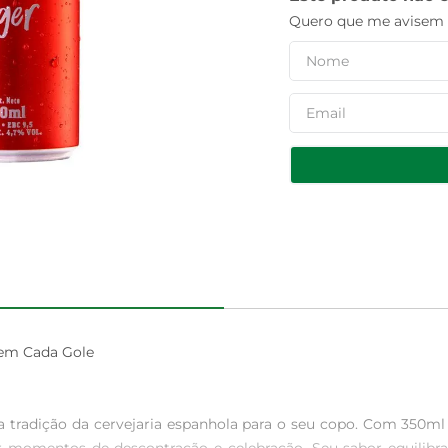
Quero que me avisem q
 em Cada Gole

 a tradição da cervejaria espanhola para o seu copo. Com 350ml 