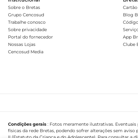
Sobre o Bretas
Cartão
Grupo Cencosud
Blog B
Trabalhe conosco
Código
Sobre privacidade
Serviç
Portal do fornecedor
App Br
Nossas Lojas
Clube 
Cencosud Media
Condições gerais
: Fotos meramente ilustrativas. Eventuais p
físicas da rede Bretas, podendo sofrer alterações sem aviso p
II (Estatuto da Criança e do Adolescente). Para consultar a d