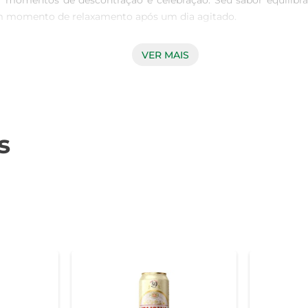
ar momentos de descontração e celebração. Seu sabor equilib
 momento de relaxamento após um dia agitado.

VER MAIS
alicia Lager apresenta um perfil de sabor que combina notas 
ção moderada proporciona uma sensação de frescor, tornando-a
saladas, frutos do mar e petiscos variados.

s
Lager, recomenda-se servi-la bem gelada, entre 4°C e 6°C. O co
 Experimente também em diferentes momentos: seja em um chur
 o que a torna uma opção leve e refrescante. Sua embalagem de 35
um design que remete à sua origem, a garrafa é uma verdadeira 