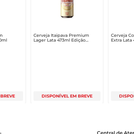
em
Cerveja Itaipava Premium
Cerveja Co
0ml
Lager Lata 473ml Edição
Extra Lata
Especial 30 Anos
 BREVE
DISPONÍVEL EM BREVE
DISPO
Central de At
s