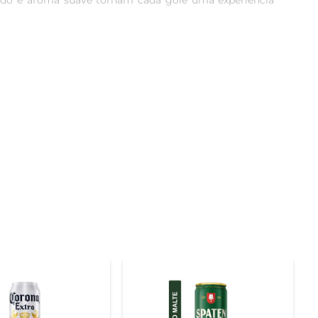
rado e aroma suave tornam cada gole uma experiência 
de malte e lúpulo, resultando em uma cerveja de corpo 
 uma escolha versátil para diferentes ocasiões. É uma 
po ideal para degustá-la é o tipo pilsner, que ajuda a 
rasco, um jantar informal ou até mesmo em um happy 
0ml é prática e ideal para consumo individual, perfeita 
representação da tradição cervejeira espanhola.