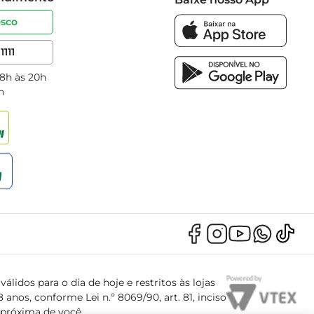
osco
1111
 8h às 20h
h
álidos para o dia de hoje e restritos às lojas
anos, conforme Lei n.º 8069/90, art. 81, inciso
s próxima de você.