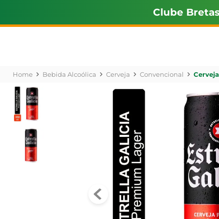
Clube Breta
Bebida Alcoólica
Cerveja
Convencional
Cerveja