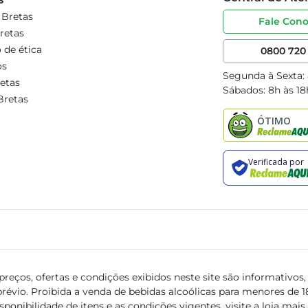
 Bretas
Fale Con
retas
 de ética
0800 720 
os
Segunda à Sexta:
etas
Sábados: 8h às 18
Bretas
reços, ofertas e condições exibidos neste site são informativos, v
révio. Proibida a venda de bebidas alcoólicas para menores de 18 
isponibilidade de itens e as condições vigentes, visite a loja mai