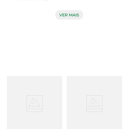
A referencia do sabor de cerveja no Brasil desde 
VER MAIS
1888, a Brahma Lager é uma cerveja saborosa e 
balanceada, com o sabor autêntico de cerveja 
brasileira, com espuma cremosa e persistente, 
amargor presente e ligeiramente encorpada.

Harmonização: Batata Frita, Camarão,Frutos do 
Mar,Peixes, Queijos,Saladas Verdes,Torresmo. Por 
ser uma bebida leve, combina com queijos pouco 
condimentados, saladas, frutos do mar e petiscos 
fritos.

Produto destinado a maiores de 18 anos. Beba 
com moderação.