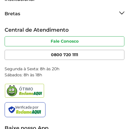
Sobre o Bretas
Bretas
Grupo Cencosud
Trabalhe conosco
Cartão Bretas
Central de Atendimento
Sobre privacidade
Produtos Bretas
Portal do fornecedor
Código de ética
Fale Conosco
Nossas Lojas
Serviços
Cencosud Media
App Bretas
0800 720 1111
Clube Bretas
Blog Bretas
Segunda à Sexta: 8h às 20h
Black Friday
Sábados: 8h às 18h
Natal
Baixe nosso App