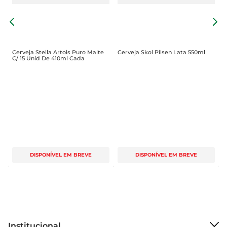
C
l
Cerveja Stella Artois Puro Malte
Cerveja Skol Pilsen Lata 550ml
C/ 15 Unid De 410ml Cada
DISPONÍVEL EM BREVE
DISPONÍVEL EM BREVE
Institucional