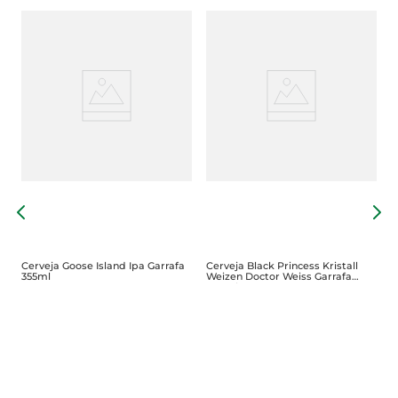
C
6
Cerveja Goose Island Ipa Garrafa
Cerveja Black Princess Kristall
355ml
Weizen Doctor Weiss Garrafa
600ml