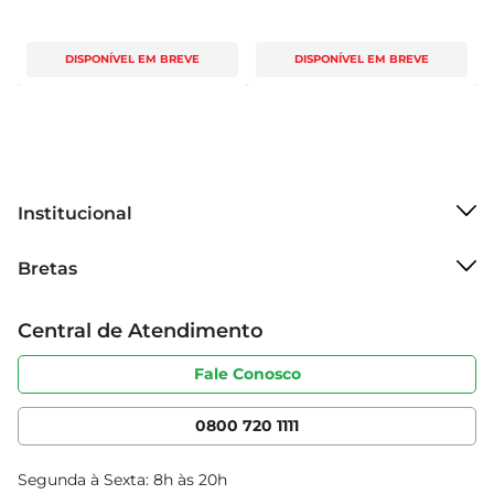
DISPONÍVEL EM BREVE
DISPONÍVEL EM BREVE
Institucional
Sobre o Bretas
Bretas
Grupo Cencosud
Trabalhe conosco
Cartão Bretas
Central de Atendimento
Sobre privacidade
Produtos Bretas
Portal do fornecedor
Código de ética
Fale Conosco
Nossas Lojas
Serviços
Cencosud Media
App Bretas
0800 720 1111
Clube Bretas
Blog Bretas
Segunda à Sexta: 8h às 20h