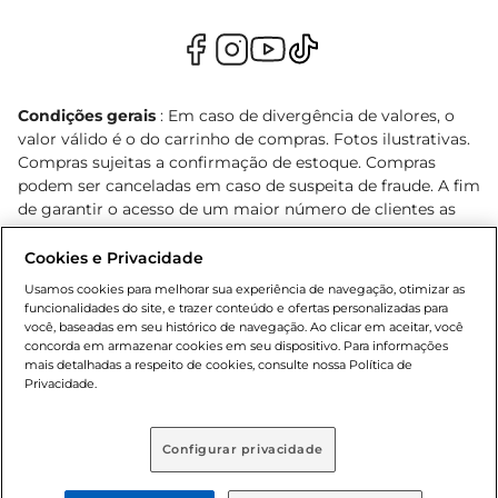
Condições gerais
: Em caso de divergência de valores, o
valor válido é o do carrinho de compras. Fotos ilustrativas.
Compras sujeitas a confirmação de estoque. Compras
podem ser canceladas em caso de suspeita de fraude. A fim
de garantir o acesso de um maior número de clientes as
nossas promoções, a compra de produtos com preços
promocionais poderá ter sua quantidade limitada por
Cookies e Privacidade
cliente. Os preços, ofertas e condições são exclusivos para
Usamos cookies para melhorar sua experiência de navegação, otimizar as
o e-commerce e válidos durante o dia de hoje, podendo
funcionalidades do site, e trazer conteúdo e ofertas personalizadas para
sofrer alterações sem prévia notificação. Proibida a venda
você, baseadas em seu histórico de navegação. Ao clicar em aceitar, você
concorda em armazenar cookies em seu dispositivo. Para informações
de bebidas alcoólicas para menores de 18 anos, conforme
mais detalhadas a respeito de cookies, consulte nossa Política de
Lei n.º 8069/90, art. 81, inciso II (Estatuto da Criança e do
Privacidade.
Adolescente). Preços e condições exclusivos para o
, podendo sofrer alterações sem aviso
www.bretas.com.br
prévio. O valor mínimo para as compras on-line é de R$
Configurar privacidade
80,00.