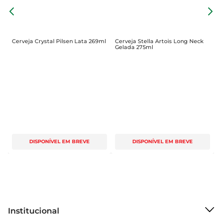
C
l
2
Cerveja Crystal Pilsen Lata 269ml
Cerveja Stella Artois Long Neck
Gelada 275ml
DISPONÍVEL EM BREVE
DISPONÍVEL EM BREVE
Institucional