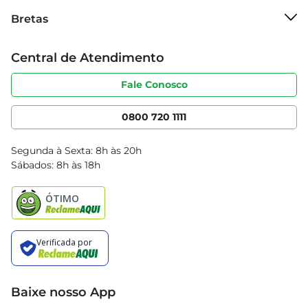
Sobre o Bretas
Bretas
Grupo Cencosud
Trabalhe conosco
Cartão Bretas
Central de Atendimento
Sobre privacidade
Produtos Bretas
Portal do fornecedor
Código de ética
Fale Conosco
Nossas Lojas
Serviços
Cencosud Media
App Bretas
0800 720 1111
Clube Bretas
Blog Bretas
Segunda à Sexta: 8h às 20h
Black Friday
Sábados: 8h às 18h
Natal
Baixe nosso App