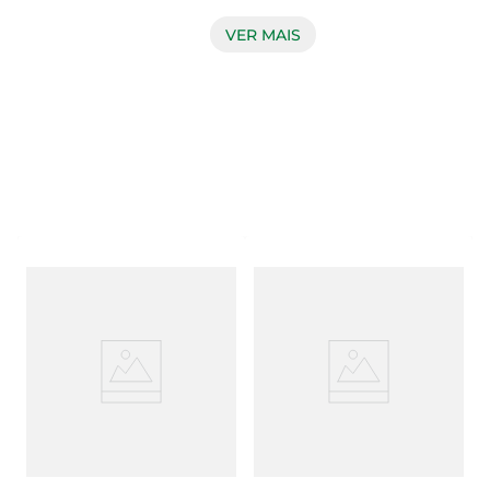
Amstelzona é a cerveja puro malte perfeita para 
quem tem sede. A cor dourada e o sabor 
VER MAIS
característico levemente amargo da Amstel vai 
destacar o espírito livre da marca e de Amsterdã 
no seu dia a dia.