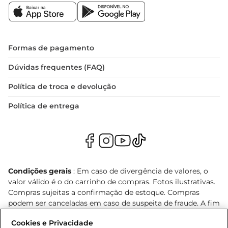
Formas de pagamento
Dúvidas frequentes (FAQ)
Política de troca e devolução
Política de entrega
Condições gerais
: Em caso de divergência de valores, o
valor válido é o do carrinho de compras. Fotos ilustrativas.
Compras sujeitas a confirmação de estoque. Compras
podem ser canceladas em caso de suspeita de fraude. A fim
de garantir o acesso de um maior número de clientes as
Cookies e Privacidade
nossas promoções, a compra de produtos com preços