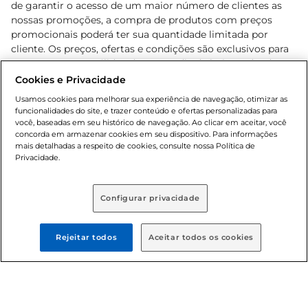
de garantir o acesso de um maior número de clientes as
nossas promoções, a compra de produtos com preços
promocionais poderá ter sua quantidade limitada por
cliente. Os preços, ofertas e condições são exclusivos para
o e-commerce e válidos durante o dia de hoje, podendo
sofrer alterações sem prévia notificação. Proibida a venda
Cookies e Privacidade
de bebidas alcoólicas para menores de 18 anos, conforme
Usamos cookies para melhorar sua experiência de navegação, otimizar as
Lei n.º 8069/90, art. 81, inciso II (Estatuto da Criança e do
funcionalidades do site, e trazer conteúdo e ofertas personalizadas para
Adolescente). Preços e condições exclusivos para o
você, baseadas em seu histórico de navegação. Ao clicar em aceitar, você
concorda em armazenar cookies em seu dispositivo. Para informações
, podendo sofrer alterações sem aviso
www.bretas.com.br
mais detalhadas a respeito de cookies, consulte nossa Política de
prévio. O valor mínimo para as compras on-line é de R$
Privacidade.
80,00.
Configurar privacidade
© 2025 Copyright. Todos os direitos
reservados Bretas.
Rejeitar todos
Aceitar todos os cookies
Cencosud Brasil Comercial SA.CNPJ sob n°
39.346.861/0350-38 . Sediada na Av. das Nações Unidas,