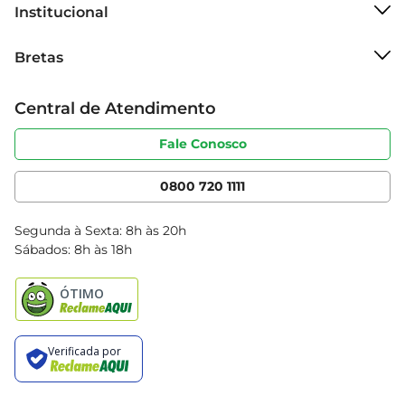
Institucional
Sobre o Bretas
Bretas
Grupo Cencosud
Trabalhe conosco
Cartão Bretas
Central de Atendimento
Sobre privacidade
Produtos Bretas
Portal do fornecedor
Código de ética
Fale Conosco
Nossas Lojas
Serviços
Cencosud Media
App Bretas
0800 720 1111
Clube Bretas
Blog Bretas
Segunda à Sexta: 8h às 20h
Black Friday
Sábados: 8h às 18h
Natal