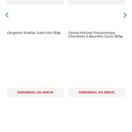
os
C
C
Gergelim Kodilar Sushi Mix 150g
Cereal Matinal Passatempo
Chocolate E Baunilha Caixa 360g
DISPONÍVEL EM BREVE
DISPONÍVEL EM BREVE