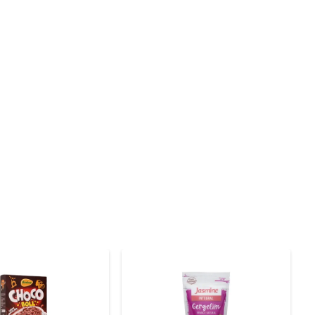
quilibrada para o seu dia. Cada porção oferece uma boa 
 que agrada tanto crianças quanto adultos, tornando-se 
versas receitas, como bolos, tortas ou até mesmo como 
rato, tornando suas refeições ainda mais agradáveis.

ância e frescor. Após aberto, recomenda-se consumir em 
antir que você está consumindo um produto fresco e de 
imples cereal pode transformar seu café da manhã em 