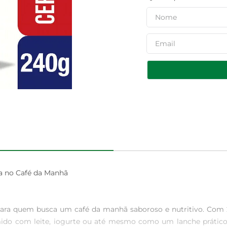
a no Café da Manhã

a para quem busca um café da manhã saboroso e nutritivo. Com 
umido com leite, iogurte ou até mesmo como um lanche prático,