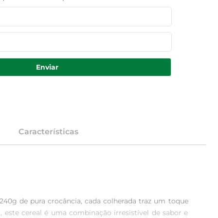
Enviar
Características
240g de pura crocância, cada colherada traz um toque 
 este cereal é uma combinação irresistível de sabor e 