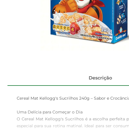
Descrição
Cereal Mat Kellogg's Sucrilhos 240g – Sabor e Crocânci
Uma Delícia para Começar o Dia  

O Cereal Mat Kellogg's Sucrilhos é a escolha perfeit
especial para sua rotina matinal. Ideal para ser cons