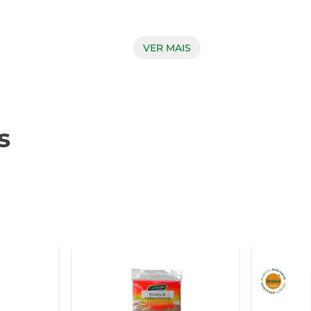
VER MAIS
uecido com vitaminas e minerais, proporcionando uma refeição e
o logo pela manhã ou durante a tarde. Além disso, é uma opção
s
 ao café da manhã. Você pode utilizá-lo como ingrediente em di
ado são perfeitos para adicionar um toque especial a qualquer p
sco e seco, longe da luz solar direta, para preservar sua croc
or. Verifique sempre a data de validade na embalagem para gar
unca mais serão as mesmas. Experimente e descubra como um s