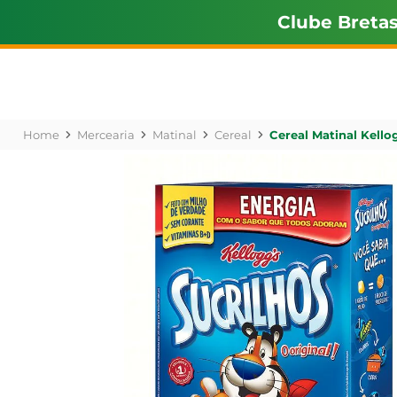
Clube Breta
Mercearia
Matinal
Cereal
Cereal Matinal Kello