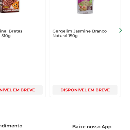
inal Bretas
Gergelim Jasmine Branco
C
 510g
Natural 150g
P
B
NÍVEL EM BREVE
DISPONÍVEL EM BREVE
endimento
Baixe nosso App