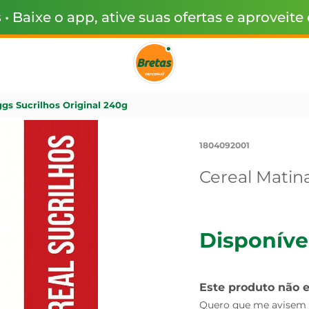
s
• Baixe o app, ative suas ofertas e aproveite
ggs Sucrilhos Original 240g
1804092001
Cereal Matina
Disponíve
Este produto não 
Quero que me avisem q