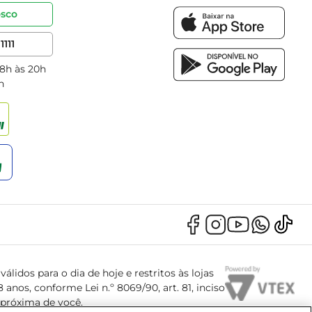
osco
1111
 8h às 20h
h
álidos para o dia de hoje e restritos às lojas
anos, conforme Lei n.º 8069/90, art. 81, inciso
s próxima de você.