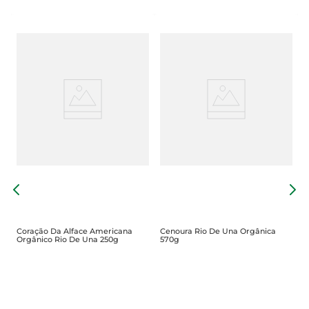
a
R
2
Coração Da Alface Americana
Cenoura Rio De Una Orgânica
Orgânico Rio De Una 250g
570g