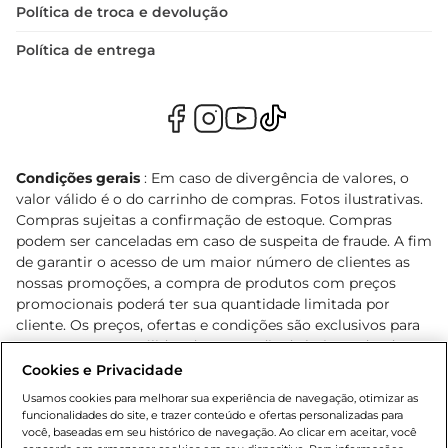
Política de troca e devolução
Política de entrega
Condições gerais
: Em caso de divergência de valores, o
valor válido é o do carrinho de compras. Fotos ilustrativas.
Compras sujeitas a confirmação de estoque. Compras
podem ser canceladas em caso de suspeita de fraude. A fim
de garantir o acesso de um maior número de clientes as
nossas promoções, a compra de produtos com preços
promocionais poderá ter sua quantidade limitada por
cliente. Os preços, ofertas e condições são exclusivos para
o e-commerce e válidos durante o dia de hoje, podendo
sofrer alterações sem prévia notificação. Proibida a venda
Cookies e Privacidade
de bebidas alcoólicas para menores de 18 anos, conforme
Usamos cookies para melhorar sua experiência de navegação, otimizar as
Lei n.º 8069/90, art. 81, inciso II (Estatuto da Criança e do
funcionalidades do site, e trazer conteúdo e ofertas personalizadas para
Adolescente). Preços e condições exclusivos para o
você, baseadas em seu histórico de navegação. Ao clicar em aceitar, você