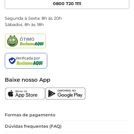
Cencosud Media
App Bretas
0800 720 1111
Clube Bretas
Blog Bretas
Segunda à Sexta: 8h às 20h
Black Friday
Sábados: 8h às 18h
Natal
Baixe nosso App
Formas de pagamento
Dúvidas frequentes (FAQ)