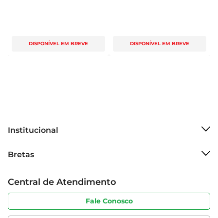
DISPONÍVEL EM BREVE
DISPONÍVEL EM BREVE
Institucional
Sobre o Bretas
Bretas
Grupo Cencosud
Trabalhe conosco
Cartão Bretas
Central de Atendimento
Sobre privacidade
Produtos Bretas
Portal do fornecedor
Código de ética
Fale Conosco
Nossas Lojas
Serviços