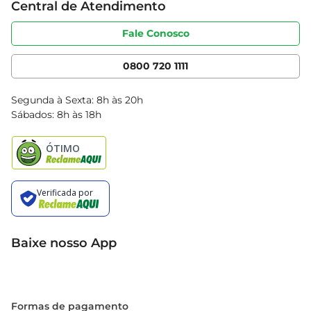
Central de Atendimento
Sobre privacidade
Produtos Bretas
Portal do fornecedor
Código de ética
Fale Conosco
Nossas Lojas
Serviços
Cencosud Media
App Bretas
0800 720 1111
Clube Bretas
Blog Bretas
Segunda à Sexta: 8h às 20h
Black Friday
Sábados: 8h às 18h
Natal
Baixe nosso App
Formas de pagamento