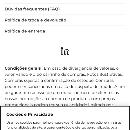
Dúvidas frequentes (FAQ)
Política de troca e devolução
Política de entrega
Condições gerais
: Em caso de divergência de valores, o
valor válido é o do carrinho de compras. Fotos ilustrativas.
Compras sujeitas a confirmação de estoque. Compras
podem ser canceladas em caso de suspeita de fraude. A fim
de garantir o acesso de um maior número de clientes as
nossas promoções, a compra de produtos com preços
promocionais poderá ter sua quantidade limitada por
cliente. Os preços, ofertas e condições são exclusivos para
Cookies e Privacidade
o e-commerce e válidos durante o dia de hoje, podendo
sofrer alterações sem prévia notificação. Proibida a venda
Usamos cookies para melhorar sua experiência de navegação, otimizar as
funcionalidades do site, e trazer conteúdo e ofertas personalizadas para
de bebidas alcoólicas para menores de 18 anos, conforme