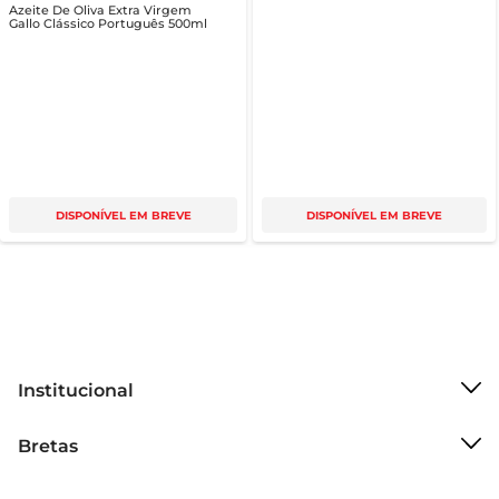
Azeite De Oliva Extra Virgem
Gallo Clássico Português 500ml
DISPONÍVEL EM BREVE
DISPONÍVEL EM BREVE
Institucional
Sobre o Bretas
Bretas
Grupo Cencosud
Trabalhe conosco
Cartão Bretas