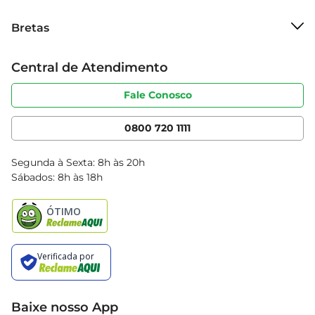
a mesma qualidade do primeiro dia.
Sobre o Bretas
Bretas
Grupo Cencosud
Trabalhe conosco
Cartão Bretas
Central de Atendimento
Sobre privacidade
Produtos Bretas
Portal do fornecedor
Código de ética
Fale Conosco
Nossas Lojas
Serviços
Cencosud Media
App Bretas
0800 720 1111
Clube Bretas
Blog Bretas
Segunda à Sexta: 8h às 20h
Black Friday
Sábados: 8h às 18h
Natal
Baixe nosso App