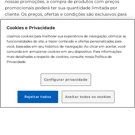
nossas promoções, a compra de produtos com preços
promocionais poderá ter sua quantidade limitada por
cliente. Os preços, ofertas e condições são exclusivos para
o e-commerce e válidos durante o dia de hoje, podendo
sofrer alterações sem prévia notificação. Proibida a venda
Cookies e Privacidade
de bebidas alcoólicas para menores de 18 anos, conforme
Usamos cookies para melhorar sua experiência de navegação, otimizar as
Lei n.º 8069/90, art. 81, inciso II (Estatuto da Criança e do
funcionalidades do site, e trazer conteúdo e ofertas personalizadas para
Adolescente). Preços e condições exclusivos para o
você, baseadas em seu histórico de navegação. Ao clicar em aceitar, você
concorda em armazenar cookies em seu dispositivo. Para informações
, podendo sofrer alterações sem aviso
www.bretas.com.br
mais detalhadas a respeito de cookies, consulte nossa Política de
prévio. O valor mínimo para as compras on-line é de R$
Privacidade.
80,00.
Configurar privacidade
© 2025 Copyright. Todos os direitos
reservados Bretas.
Rejeitar todos
Aceitar todos os cookies
Cencosud Brasil Comercial SA.CNPJ sob n°
39.346.861/0350-38 . Sediada na Av. das Nações Unidas,
12.995, 21º andar, CEP: 04.578-000, Bairro Brooklin Paulista,