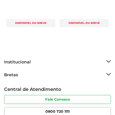
DISPONÍVEL EM BREVE
DISPONÍVEL EM BREVE
Institucional
Sobre o Bretas
Bretas
Grupo Cencosud
Trabalhe conosco
Cartão Bretas
Central de Atendimento
Sobre privacidade
Produtos Bretas
Portal do fornecedor
Código de ética
Fale Conosco
Nossas Lojas
Serviços
Cencosud Media
App Bretas
0800 720 1111