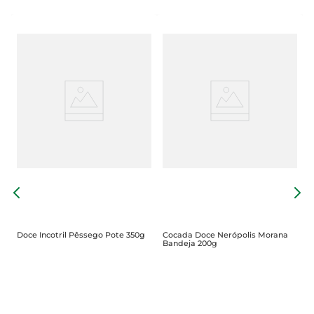
D
C
Doce Incotril Pêssego Pote 350g
Cocada Doce Nerópolis Morana
Bandeja 200g