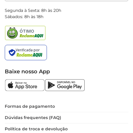
Clube Bretas
Blog Bretas
Segunda à Sexta: 8h às 20h
Black Friday
Sábados: 8h às 18h
Natal
Baixe nosso App
Formas de pagamento
Dúvidas frequentes (FAQ)
Política de troca e devolução