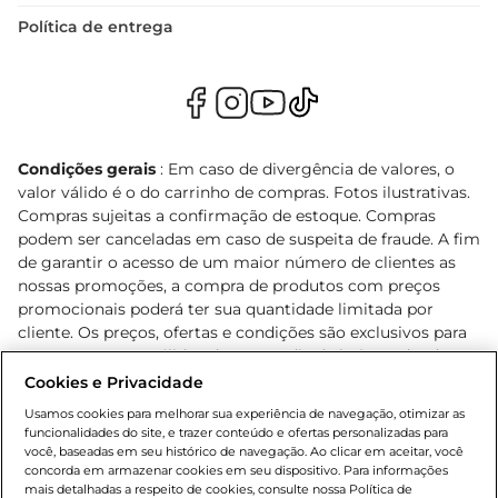
Política de entrega
Condições gerais
: Em caso de divergência de valores, o
valor válido é o do carrinho de compras. Fotos ilustrativas.
Compras sujeitas a confirmação de estoque. Compras
podem ser canceladas em caso de suspeita de fraude. A fim
de garantir o acesso de um maior número de clientes as
nossas promoções, a compra de produtos com preços
promocionais poderá ter sua quantidade limitada por
cliente. Os preços, ofertas e condições são exclusivos para
o e-commerce e válidos durante o dia de hoje, podendo
sofrer alterações sem prévia notificação. Proibida a venda
Cookies e Privacidade
de bebidas alcoólicas para menores de 18 anos, conforme
Usamos cookies para melhorar sua experiência de navegação, otimizar as
Lei n.º 8069/90, art. 81, inciso II (Estatuto da Criança e do
funcionalidades do site, e trazer conteúdo e ofertas personalizadas para
Adolescente). Preços e condições exclusivos para o
você, baseadas em seu histórico de navegação. Ao clicar em aceitar, você
concorda em armazenar cookies em seu dispositivo. Para informações
, podendo sofrer alterações sem aviso
www.bretas.com.br
mais detalhadas a respeito de cookies, consulte nossa Política de
prévio. O valor mínimo para as compras on-line é de R$