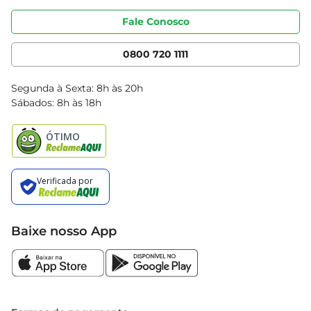
Portal do fornecedor
Código de ética
Fale Conosco
Nossas Lojas
Serviços
Cencosud Media
App Bretas
0800 720 1111
Clube Bretas
Blog Bretas
Segunda à Sexta: 8h às 20h
Black Friday
Sábados: 8h às 18h
Natal
Baixe nosso App