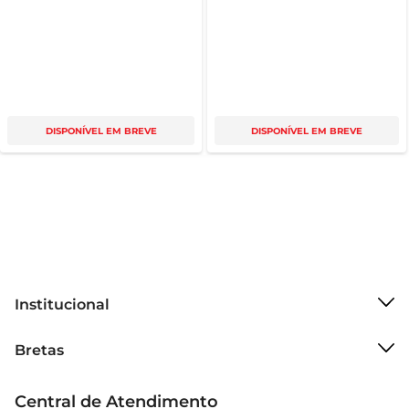
DISPONÍVEL EM BREVE
DISPONÍVEL EM BREVE
Institucional
Sobre o Bretas
Bretas
Grupo Cencosud
Trabalhe conosco
Cartão Bretas
Central de Atendimento
Sobre privacidade
Produtos Bretas