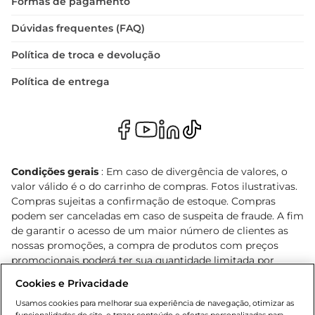
Formas de pagamento
Dúvidas frequentes (FAQ)
Política de troca e devolução
Política de entrega
Condições gerais
: Em caso de divergência de valores, o
valor válido é o do carrinho de compras. Fotos ilustrativas.
Compras sujeitas a confirmação de estoque. Compras
podem ser canceladas em caso de suspeita de fraude. A fim
de garantir o acesso de um maior número de clientes as
nossas promoções, a compra de produtos com preços
promocionais poderá ter sua quantidade limitada por
cliente. Os preços, ofertas e condições são exclusivos para
Cookies e Privacidade
o e-commerce e válidos durante o dia de hoje, podendo
sofrer alterações sem prévia notificação. Proibida a venda
Usamos cookies para melhorar sua experiência de navegação, otimizar as