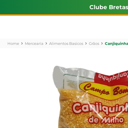
Clube Breta
Mercearia
Alimentos Basicos
Grãos
Canjiquinh