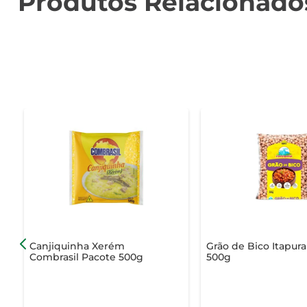
Produtos Relacionado
Canjiquinha Xerém
Grão de Bico Itapur
Combrasil Pacote 500g
500g