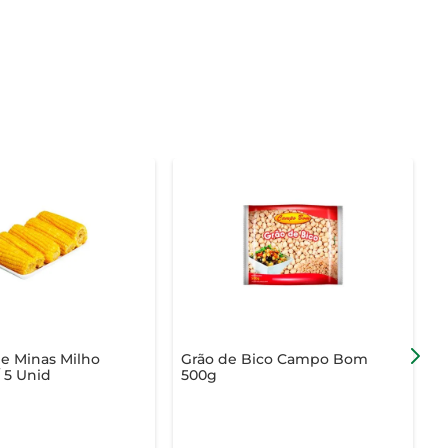
e Minas Milho
Grão de Bico Campo Bom
M
 5 Unid
500g
C