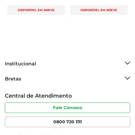
DISPONÍVEL EM BREVE
DISPONÍVEL EM BREVE
Institucional
Sobre o Bretas
Bretas
Grupo Cencosud
Trabalhe conosco
Cartão Bretas
Central de Atendimento
Sobre privacidade
Produtos Bretas
Portal do fornecedor
Código de ética
Fale Conosco
Nossas Lojas
Serviços
Cencosud Media
App Bretas
0800 720 1111
Clube Bretas
Blog Bretas