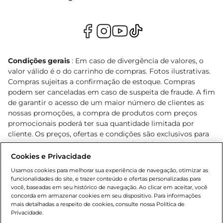
Condições gerais
: Em caso de divergência de valores, o
valor válido é o do carrinho de compras. Fotos ilustrativas.
Compras sujeitas a confirmação de estoque. Compras
podem ser canceladas em caso de suspeita de fraude. A fim
de garantir o acesso de um maior número de clientes as
nossas promoções, a compra de produtos com preços
promocionais poderá ter sua quantidade limitada por
cliente. Os preços, ofertas e condições são exclusivos para
o e-commerce e válidos durante o dia de hoje, podendo
sofrer alterações sem prévia notificação. Proibida a venda
Cookies e Privacidade
de bebidas alcoólicas para menores de 18 anos, conforme
Usamos cookies para melhorar sua experiência de navegação, otimizar as
Lei n.º 8069/90, art. 81, inciso II (Estatuto da Criança e do
funcionalidades do site, e trazer conteúdo e ofertas personalizadas para
Adolescente). Preços e condições exclusivos para o
você, baseadas em seu histórico de navegação. Ao clicar em aceitar, você
concorda em armazenar cookies em seu dispositivo. Para informações
, podendo sofrer alterações sem aviso
www.bretas.com.br
mais detalhadas a respeito de cookies, consulte nossa Política de
prévio. O valor mínimo para as compras on-line é de R$
Privacidade.
80,00.