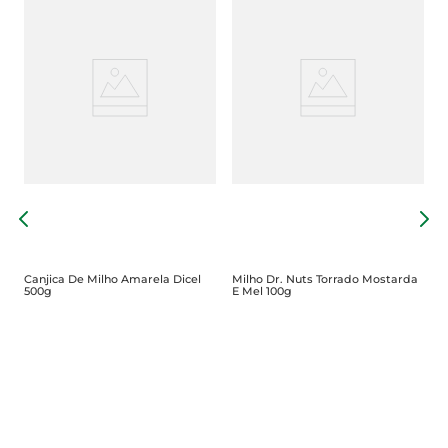
M
Canjica De Milho Amarela Dicel
Milho Dr. Nuts Torrado Mostarda
500g
E Mel 100g