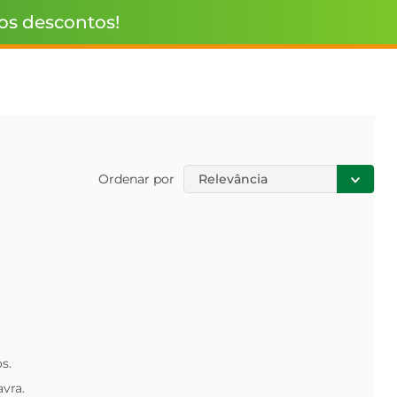
 os descontos!
Ordenar por
Relevância
s.
avra.