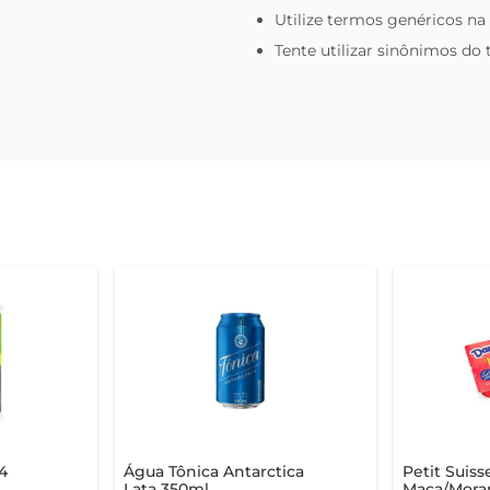
Utilize termos genéricos na
Tente utilizar sinônimos do
4
Água Tônica Antarctica
Petit Suis
Lata 350ml
Maça/Mora