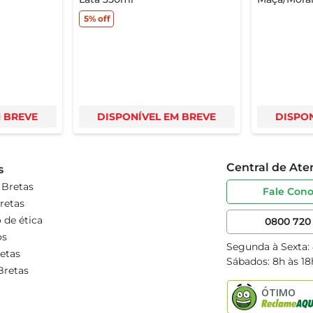
5%
off
M BREVE
DISPONÍVEL EM BREVE
DISPON
Central de At
s
 Bretas
Fale Con
retas
 de ética
0800 720 
os
Segunda à Sexta:
etas
Sábados: 8h às 18
Bretas