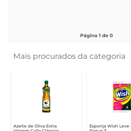
Página
1
de
0
Mais procurados da categoria
Azeite de Oliva Extra
Esponja Wish Leve 
Virgem Gallo Clássico
Pague 3