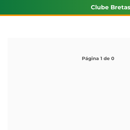
Clube Breta
Página
1
de
0