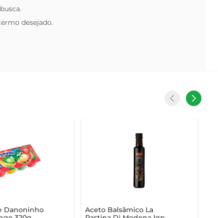
 busca.
 termo desejado.
se Danoninho
Aceto Balsâmico La
ngo 320g
Pastina Di Modena Igp