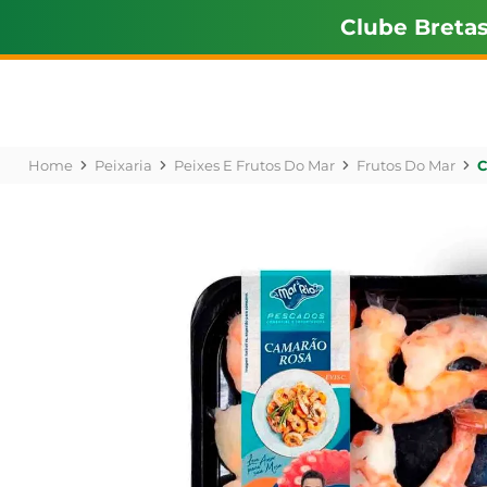
Clube Breta
Peixaria
Peixes E Frutos Do Mar
Frutos Do Mar
C