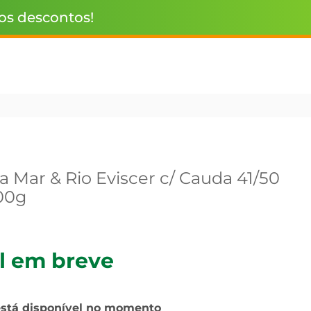
 os descontos!
 Mar & Rio Eviscer c/ Cauda 41/50
00g
l em breve
está disponível no momento