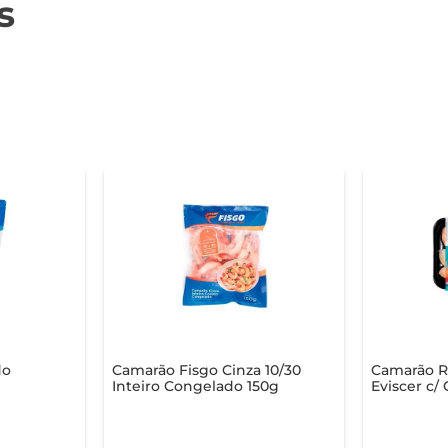
s
do
Camarão Fisgo Cinza 10/30
Camarão R
Inteiro Congelado 150g
Eviscer c/
Congelado