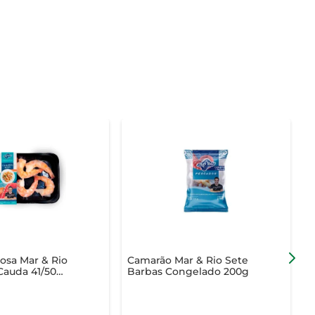
osa Mar & Rio
Camarão Mar & Rio Sete
K
 Cauda 41/50
Barbas Congelado 200g
 200g