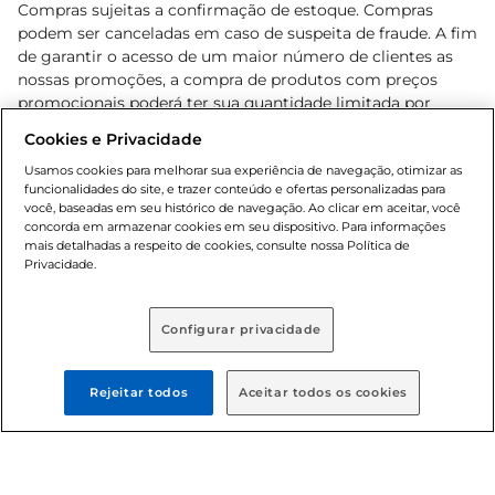
Compras sujeitas a confirmação de estoque. Compras
podem ser canceladas em caso de suspeita de fraude. A fim
de garantir o acesso de um maior número de clientes as
nossas promoções, a compra de produtos com preços
promocionais poderá ter sua quantidade limitada por
cliente. Os preços, ofertas e condições são exclusivos para
Cookies e Privacidade
o e-commerce e válidos durante o dia de hoje, podendo
sofrer alterações sem prévia notificação. Proibida a venda
Usamos cookies para melhorar sua experiência de navegação, otimizar as
funcionalidades do site, e trazer conteúdo e ofertas personalizadas para
de bebidas alcoólicas para menores de 18 anos, conforme
você, baseadas em seu histórico de navegação. Ao clicar em aceitar, você
Lei n.º 8069/90, art. 81, inciso II (Estatuto da Criança e do
concorda em armazenar cookies em seu dispositivo. Para informações
Adolescente). Preços e condições exclusivos para o
mais detalhadas a respeito de cookies, consulte nossa Política de
, podendo sofrer alterações sem aviso
Privacidade.
www.bretas.com.br
prévio. O valor mínimo para as compras on-line é de R$
80,00.
Configurar privacidade
© 2025 Copyright. Todos os direitos
reservados Bretas.
Rejeitar todos
Aceitar todos os cookies
Cencosud Brasil Comercial SA.CNPJ sob n°
39.346.861/0350-38 . Sediada na Av. das Nações Unidas,