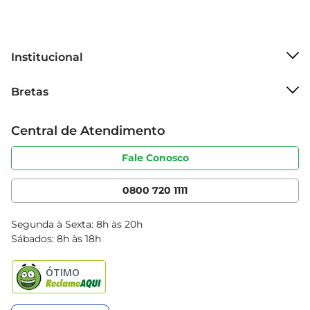
Institucional
Sobre o Bretas
Bretas
Grupo Cencosud
Trabalhe conosco
Cartão Bretas
Central de Atendimento
Sobre privacidade
Produtos Bretas
Portal do fornecedor
Código de ética
Fale Conosco
Nossas Lojas
Serviços
Cencosud Media
App Bretas
0800 720 1111
Clube Bretas
Blog Bretas
Segunda à Sexta: 8h às 20h
Black Friday
Sábados: 8h às 18h
Natal