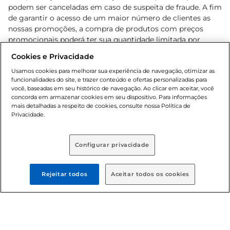
podem ser canceladas em caso de suspeita de fraude. A fim
de garantir o acesso de um maior número de clientes as
nossas promoções, a compra de produtos com preços
promocionais poderá ter sua quantidade limitada por
cliente. Os preços, ofertas e condições são exclusivos para
Cookies e Privacidade
o e-commerce e válidos durante o dia de hoje, podendo
sofrer alterações sem prévia notificação. Proibida a venda
Usamos cookies para melhorar sua experiência de navegação, otimizar as
funcionalidades do site, e trazer conteúdo e ofertas personalizadas para
de bebidas alcoólicas para menores de 18 anos, conforme
você, baseadas em seu histórico de navegação. Ao clicar em aceitar, você
Lei n.º 8069/90, art. 81, inciso II (Estatuto da Criança e do
concorda em armazenar cookies em seu dispositivo. Para informações
Adolescente). Preços e condições exclusivos para o
mais detalhadas a respeito de cookies, consulte nossa Política de
, podendo sofrer alterações sem aviso
Privacidade.
www.bretas.com.br
prévio. O valor mínimo para as compras on-line é de R$
80,00.
Configurar privacidade
© 2025 Copyright. Todos os direitos
reservados Bretas.
Rejeitar todos
Aceitar todos os cookies
Cencosud Brasil Comercial SA.CNPJ sob n°
39.346.861/0350-38 . Sediada na Av. das Nações Unidas,