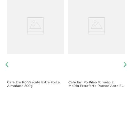
e
C
M
Café Em Pó Vascafé Extra Forte
Café Em Pó Pilão Torrado E
Almofada 500g
Moído Extraforte Pacote Abre E
Fecha 500g