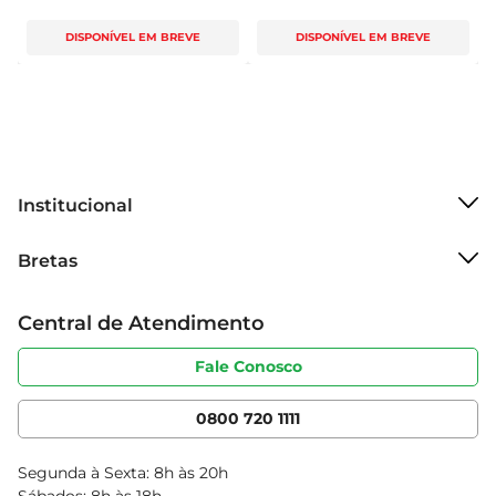
DISPONÍVEL EM BREVE
DISPONÍVEL EM BREVE
Institucional
Sobre o Bretas
Bretas
Grupo Cencosud
Trabalhe conosco
Cartão Bretas
Central de Atendimento
Sobre privacidade
Produtos Bretas
Portal do fornecedor
Código de ética
Fale Conosco
Nossas Lojas
Serviços
Cencosud Media
App Bretas
0800 720 1111
Clube Bretas
Blog Bretas
Segunda à Sexta: 8h às 20h
Black Friday