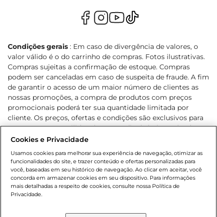
Condições gerais
: Em caso de divergência de valores, o
valor válido é o do carrinho de compras. Fotos ilustrativas.
Compras sujeitas a confirmação de estoque. Compras
podem ser canceladas em caso de suspeita de fraude. A fim
de garantir o acesso de um maior número de clientes as
nossas promoções, a compra de produtos com preços
promocionais poderá ter sua quantidade limitada por
cliente. Os preços, ofertas e condições são exclusivos para
o e-commerce e válidos durante o dia de hoje, podendo
sofrer alterações sem prévia notificação. Proibida a venda
Cookies e Privacidade
de bebidas alcoólicas para menores de 18 anos, conforme
Usamos cookies para melhorar sua experiência de navegação, otimizar as
Lei n.º 8069/90, art. 81, inciso II (Estatuto da Criança e do
funcionalidades do site, e trazer conteúdo e ofertas personalizadas para
Adolescente). Preços e condições exclusivos para o
você, baseadas em seu histórico de navegação. Ao clicar em aceitar, você
concorda em armazenar cookies em seu dispositivo. Para informações
, podendo sofrer alterações sem aviso
www.bretas.com.br
mais detalhadas a respeito de cookies, consulte nossa Política de
prévio. O valor mínimo para as compras on-line é de R$
Privacidade.
80,00.