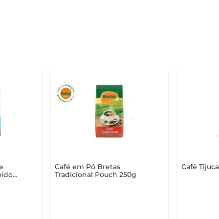
e
Café em Pó Bretas
Café Tijuc
oído
Tradicional Pouch 250g
500g