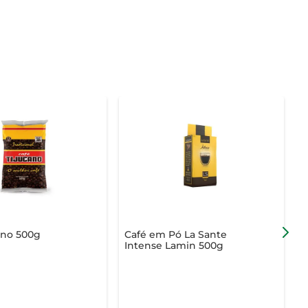
ano 500g
Café em Pó La Sante
C
Intense Lamin 500g
T