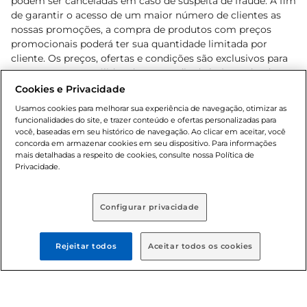
podem ser canceladas em caso de suspeita de fraude. A fim
de garantir o acesso de um maior número de clientes as
nossas promoções, a compra de produtos com preços
promocionais poderá ter sua quantidade limitada por
cliente. Os preços, ofertas e condições são exclusivos para
o e-commerce e válidos durante o dia de hoje, podendo
sofrer alterações sem prévia notificação. Proibida a venda
Cookies e Privacidade
de bebidas alcoólicas para menores de 18 anos, conforme
Usamos cookies para melhorar sua experiência de navegação, otimizar as
Lei n.º 8069/90, art. 81, inciso II (Estatuto da Criança e do
funcionalidades do site, e trazer conteúdo e ofertas personalizadas para
Adolescente). Preços e condições exclusivos para o
você, baseadas em seu histórico de navegação. Ao clicar em aceitar, você
concorda em armazenar cookies em seu dispositivo. Para informações
, podendo sofrer alterações sem aviso
www.bretas.com.br
mais detalhadas a respeito de cookies, consulte nossa Política de
prévio. O valor mínimo para as compras on-line é de R$
Privacidade.
80,00.
Configurar privacidade
© 2025 Copyright. Todos os direitos
reservados Bretas.
Rejeitar todos
Aceitar todos os cookies
Cencosud Brasil Comercial SA.CNPJ sob n°