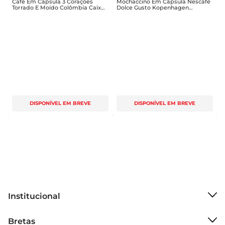
Café Em Cápsula 3 Corações
Mochaccino Em Cápsula Nescafé
Torrado E Moído Colômbia Caixa
Dolce Gusto Kopenhagen
56g Com 10 Unidades
Lajotinha 170g Com 10 Unidades
DISPONÍVEL EM BREVE
DISPONÍVEL EM BREVE
Institucional
Sobre o Bretas
Bretas