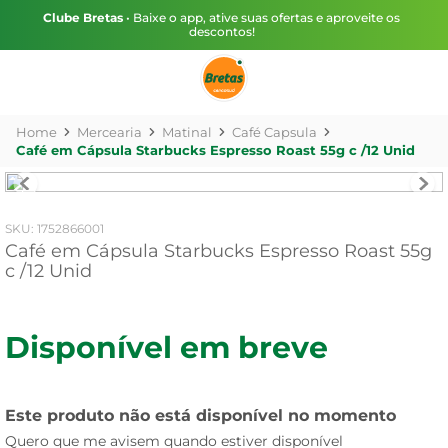
Clube Bretas
• Baixe o app, ative suas ofertas e aproveite os
descontos!
Mercearia
Matinal
Café Capsula
Café em Cápsula Starbucks Espresso Roast 55g c /12 Unid
:
1752866001
Café em Cápsula Starbucks Espresso Roast 55g
c /12 Unid
Disponível em breve
Este produto não está disponível no momento
Quero que me avisem quando estiver disponível