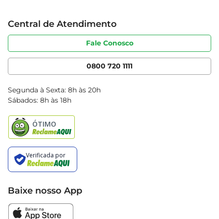
Grupo Cencosud
Trabalhe conosco
Cartão Bretas
Central de Atendimento
Sobre privacidade
Produtos Bretas
Portal do fornecedor
Código de ética
Fale Conosco
Nossas Lojas
Serviços
Cencosud Media
App Bretas
0800 720 1111
Clube Bretas
Blog Bretas
Segunda à Sexta: 8h às 20h
Black Friday
Sábados: 8h às 18h
Natal
Baixe nosso App