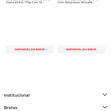
Gusto KitKat 170g Com 10
Com Nespresso Nescafé
Unidades
Farmers Origins Andes 44g Com
10 Unidades
DISPONÍVEL EM BREVE
DISPONÍVEL EM BREVE
Institucional
Sobre o Bretas
Bretas
Grupo Cencosud