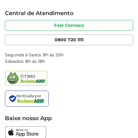
Trabalhe conosco
Cartão Bretas
Central de Atendimento
Sobre privacidade
Produtos Bretas
Portal do fornecedor
Código de ética
Fale Conosco
Nossas Lojas
Serviços
Cencosud Media
App Bretas
0800 720 1111
Clube Bretas
Blog Bretas
Segunda à Sexta: 8h às 20h
Black Friday
Sábados: 8h às 18h
Natal
Baixe nosso App